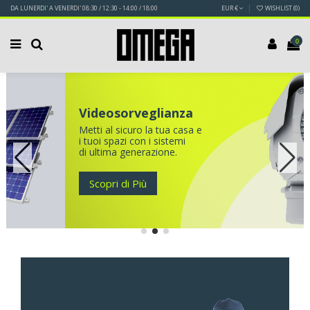
DA LUNERDI' A VENERDI' 08:30 / 12:30 - 14:00 / 18:00
EUR €
WISHLIST (
0
)
0
Videosorveglianza
Metti al sicuro la tua casa e
i tuoi spazi con i sistemi
di ultima generazione.
Scopri di Più