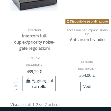
Disponibile su ordinazione
Interfoni
Accessori per impanti audio
PA
Intercom full-
Antilarsen braudio
duplex/priority noise-
gate regolazioni
volumi + uscita cuffia e
Braudio
rec
Braudio
BRA-BR422
BRA-BRS822
439,20 €
364,00 €
Aggiungi al
carrello
Vedi
Visualizzati 1-2 su 2 articoli