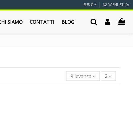
EUR €
WISHLIST (
0
)
CHI SIAMO
CONTATTI
BLOG
Rilevanza
2