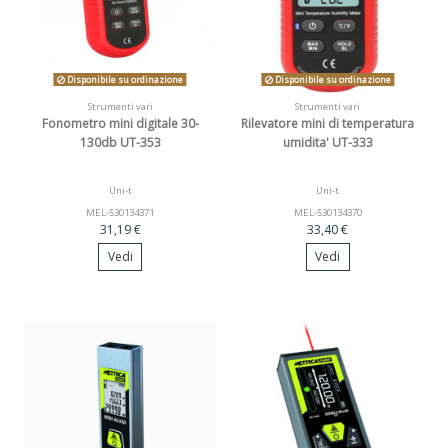
Disponibile su ordinazione
Disponibile su ordinazione
Strumenti vari
Strumenti vari
Fonometro mini digitale 30-
Rilevatore mini di temperatura
130db UT-353
umidita' UT-333
Uni-t
Uni-t
MEL-530134371
MEL-530134370
31,19 €
33,40 €
Vedi
Vedi