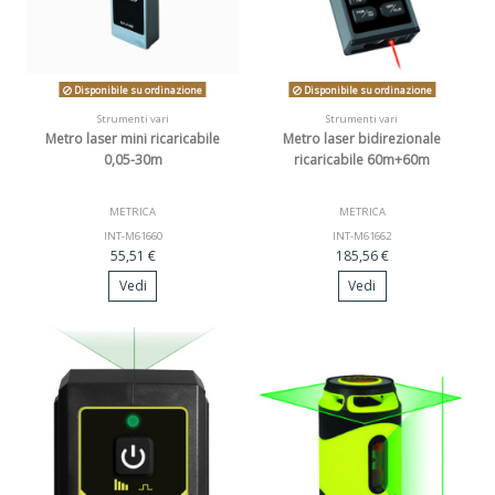
Disponibile su ordinazione
Disponibile su ordinazione
Strumenti vari
Strumenti vari
Metro laser mini ricaricabile
Metro laser bidirezionale
0,05-30m
ricaricabile 60m+60m
METRICA
METRICA
INT-M61660
INT-M61662
55,51 €
185,56 €
Vedi
Vedi