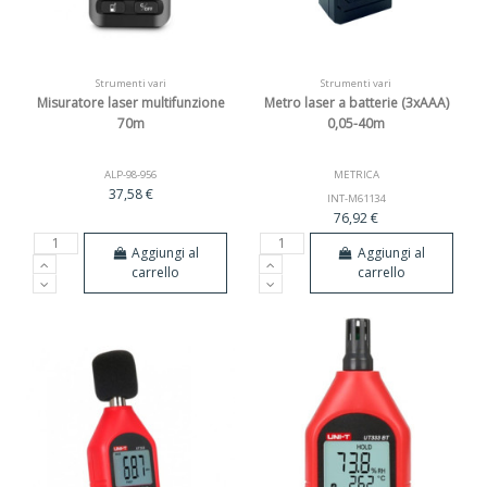
Strumenti vari
Strumenti vari
Misuratore laser multifunzione
Metro laser a batterie (3xAAA)
70m
0,05-40m
ALP-98-956
METRICA
37,58 €
INT-M61134
76,92 €
Aggiungi al
Aggiungi al
carrello
carrello