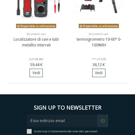
Disponibile su ordinazione
Disponibile su ordinazione
Strumenti vari
Strumenti vari
Localizzatore di cavi e tubi
termoigrometro 10-60° 0-
metallici interrati
100%RH
ALP-98-980
***-UT333S
59,44 €
36,12 €
Vedi
Vedi
SIGN UP TO NEWSLETTER
Autorizzo il trattamento dei miei dati personali