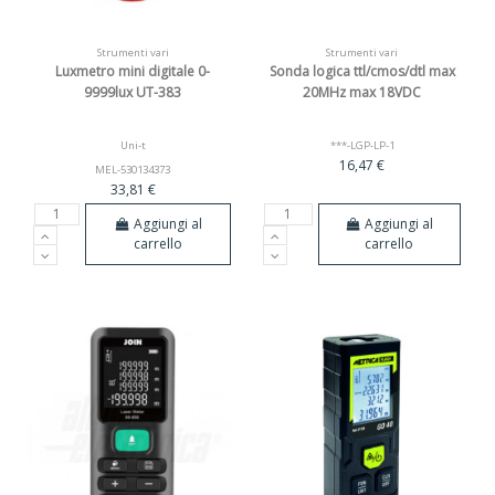
Strumenti vari
Strumenti vari
Luxmetro mini digitale 0-
Sonda logica ttl/cmos/dtl max
9999lux UT-383
20MHz max 18VDC
Uni-t
***-LGP-LP-1
16,47 €
MEL-530134373
33,81 €
Aggiungi al
Aggiungi al
carrello
carrello