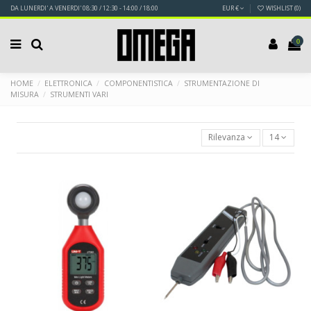
DA LUNERDI' A VENERDI' 08:30 / 12:30 - 14:00 / 18:00
EUR €
WISHLIST (
0
)
0
HOME
ELETTRONICA
COMPONENTISTICA
STRUMENTAZIONE DI
MISURA
STRUMENTI VARI
Rilevanza
14