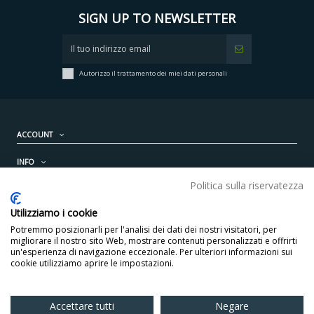
SIGN UP TO NEWSLETTER
Autorizzo il trattamento dei miei dati personali
ACCOUNT
INFO
Politica sulla riservatezza
PRODOTTI
Utilizziamo i cookie
CONTATTI
Potremmo posizionarli per l'analisi dei dati dei nostri visitatori, per
migliorare il nostro sito Web, mostrare contenuti personalizzati e offrirti
un'esperienza di navigazione eccezionale. Per ulteriori informazioni sui
cookie utilizziamo aprire le impostazioni.
Accettare tutti
Negare