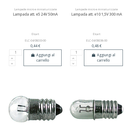
Lampade micro e miniaturizzate
Lampade micro e miniaturizzate
Lampada att. e5 24V 50mA
Lampada att. e10 1,5V 300 mA
Elcart
Elcart
ELC-04/08033-00
ELC-04/08036-00
0,44 €
0,48 €
Aggiungi al
Aggiungi al
carrello
carrello