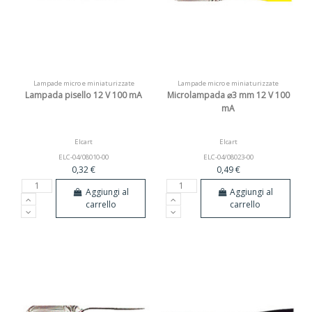
Lampade micro e miniaturizzate
Lampade micro e miniaturizzate
Lampada pisello 12 V 100 mA
Microlampada ⌀3 mm 12 V 100
mA
Elcart
Elcart
ELC-04/08010-00
ELC-04/08023-00
0,32 €
0,49 €
Aggiungi al
Aggiungi al
carrello
carrello