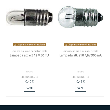
Disponibile su ordinazione
Disponibile su ordinazione
Lampade micro e miniaturizzate
Lampade micro e miniaturizzate
Lampada att. e 5 12 V 50 mA
Lampada att. e10 4,8V 300 mA
Elcart
Elcart
ELC-04/08032-00
ELC-04/08039-00
0,46 €
0,48 €
Vedi
Vedi