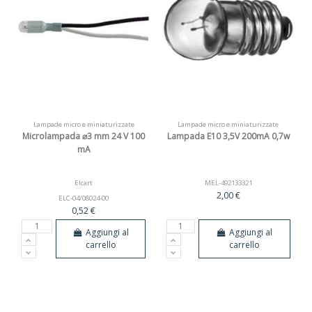
Lampade micro e miniaturizzate
Lampade micro e miniaturizzate
Microlampada ⌀3 mm 24 V 100
Lampada E10 3,5V 200mA 0,7w
mA
Elcart
MEL-492133321
2,00 €
ELC-04/08024-00
0,52 €
Aggiungi al
Aggiungi al
carrello
carrello