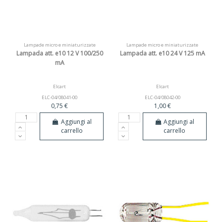
Lampade micro e miniaturizzate
Lampade micro e miniaturizzate
Lampada att. e10 12 V 100/250
Lampada att. e10 24 V 125 mA
mA
Elcart
Elcart
ELC-04/08041-00
ELC-04/08042-00
0,75 €
1,00 €
Aggiungi al
Aggiungi al
carrello
carrello