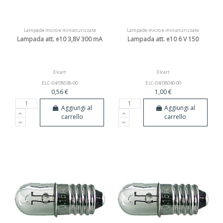
Lampade micro e miniaturizzate
Lampade micro e miniaturizzate
Lampada att. e10 3,8V 300 mA
Lampada att. e10 6 V 150
Elcart
Elcart
ELC-04/08038-00
ELC-04/08040-00
0,56 €
1,00 €
Aggiungi al
Aggiungi al
carrello
carrello