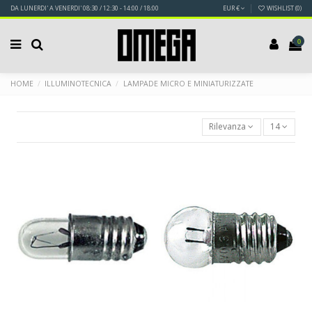
DA LUNERDI' A VENERDI' 08:30 / 12:30 - 14:00 / 18:00
EUR €
WISHLIST (
0
)
0
HOME
ILLUMINOTECNICA
LAMPADE MICRO E MINIATURIZZATE
Rilevanza
14