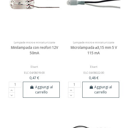
Lampade micro e miniaturizzate
Lampade micro e miniaturizzate
Minilampada con reofori 12V
Microlampada ⌀3,15 mm 5 V
50mA
115 mA
Elcart
Elcart
ELC-04/08019-00
ELC-04/08022-00
0,47 €
0,48 €
Aggiungi al
Aggiungi al
carrello
carrello