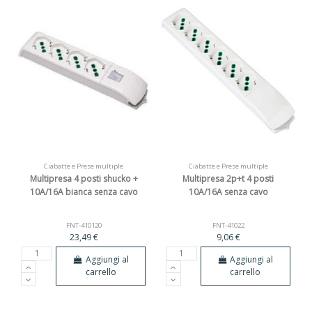
Ciabatte e Prese multiple
Ciabatte e Prese multiple
Multipresa 4 posti shucko +
Multipresa 2p+t 4 posti
10A/16A bianca senza cavo
10A/16A senza cavo
FNT-410120
FNT-41022
23,49 €
9,06 €
Aggiungi al
Aggiungi al
carrello
carrello