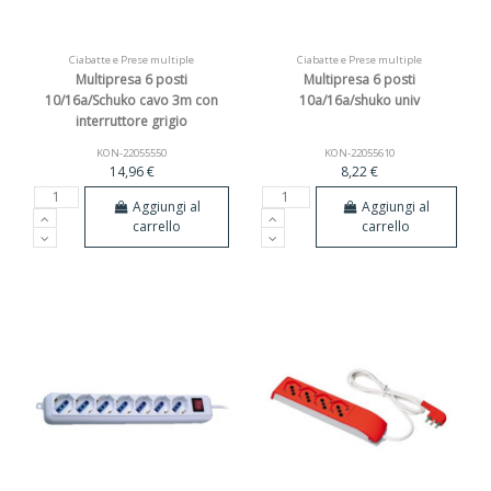
Ciabatte e Prese multiple
Ciabatte e Prese multiple
Multipresa 6 posti
Multipresa 6 posti
10/16a/Schuko cavo 3m con
10a/16a/shuko univ
interruttore grigio
KON-22055550
KON-22055610
14,96 €
8,22 €
Aggiungi al
Aggiungi al
carrello
carrello