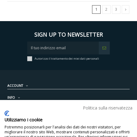
1
2
3
SIGN UP TO NEWSLETTER
Autorizzo il trattamento dei miei dati personali
ACCOUNT
INFO
Politica sulla riservatezza
PRODOTTI
Utilizziamo i cookie
CONTATTI
Potremmo posizionarli per l'analisi dei dati dei nostri visitatori, per
migliorare il nostro sito Web, mostrare contenuti personalizzati e offrirti
un'esperienza di navigazione eccezionale. Per ulteriori informazioni sui