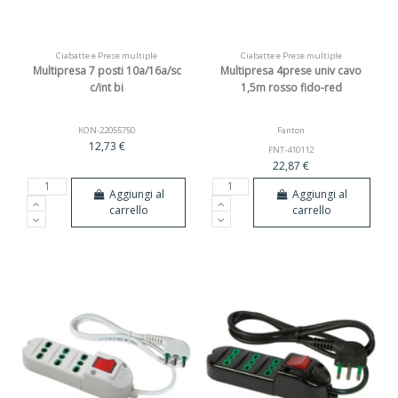
Ciabatte e Prese multiple
Ciabatte e Prese multiple
Multipresa 7 posti 10a/16a/sc
Multipresa 4prese univ cavo
c/int bi
1,5m rosso fido-red
KON-22055750
Fanton
12,73 €
FNT-410112
22,87 €
Aggiungi al
Aggiungi al
carrello
carrello