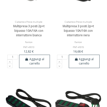
Ciabatte e Prese multiple
Ciabatte e Prese multiple
Multipresa 3 posti 2p+t
Multipresa 3 posti 2p+t
bipasso 10A/16A con
bipasso 10A/16A con
interruttore bianca
interruttore nera
Fanton
Fanton
FNT-41013
FNT-41015
12,82 €
16,68 €
Aggiungi al
Aggiungi al
carrello
carrello