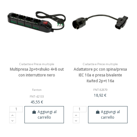
Ciabatte e Prese multiple
Ciabatte e Prese multiple
Multipresa 2p+t+shuko 4+8 out
Adattatore pc con spina/presa
con interruttore nero
IEC 10a e presa bivalente
ita/ted 2p+t 16a
Fanton
FNT-82879
18,92 €
FNT-42133
45,55 €
Aggiungi al
Aggiungi al
carrello
carrello