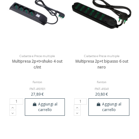
Ciabatte e Prese multiple
Ciabatte e Prese multiple
Multipresa 2p+t+shuko 4 out
Multipresa 2p+t bipasso 6 out
c/int
nero
Fanton
Fanton
FNT-410101
FNT-41041
27,89 €
20,80 €
Aggiungi al
Aggiungi al
carrello
carrello