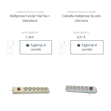
Ciabatte e Prese multiple
Ciabatte e Prese multiple
Multipresa 5 posti 10a/16a +
Ciabatta multipresa 5p univ
interuttore
c/int nera
KON-22055510
KON-22055511
7,44 €
6,51 €
Aggiungi al
Aggiungi al
carrello
carrello