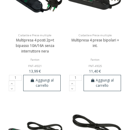
Ciabatte e Prese multiple
Ciabatte e Prese multiple
Multipresa 4 posti 2p+t
Multipresa 4 prese bipolari +
bipasso 10A/16A senza
int.
interruttore nera
Fanton
Fanton
FNT-41021
FNT-41025
13,99 €
11,40 €
Aggiungi al
Aggiungi al
carrello
carrello