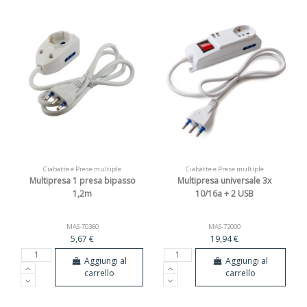
Ciabatte e Prese multiple
Ciabatte e Prese multiple
Multipresa 1 presa bipasso
Multipresa universale 3x
1,2m
10/16a + 2 USB
MAS-70360
MAS-72000
5,67 €
19,94 €
Aggiungi al
Aggiungi al
carrello
carrello