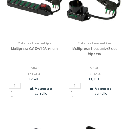
Ciabatte e Prese multiple
Ciabatte e Prese multiple
Multipresa 6x10A/16A +int ne
Multipresa 1 out univ+2 out
bipasso
Fanton
Fanton
FNT-41045
FNT-42106
17,40 €
11,39 €
Aggiungi al
Aggiungi al
carrello
carrello