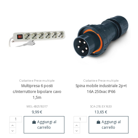
Ciabatte e Prese multiple
Ciabatte e Prese multiple
Multipresa 6 posti
Spina mobile industriale 2p+t
c/interruttore bipolare cavo
16A 250vac IP66
1,5m
MEL-492518317
SCA-218.EX1633
9,99 €
13,65 €
Aggiungi al
Aggiungi al
carrello
carrello