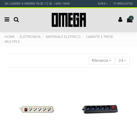
DA LUNERDI' A VENERDI' 08:30 / 12:30 - 14:00 / 18:00
EUR €
WISHLIST (
0
)
0
HOME
ELETTRONICA
MATERIALE ELETTRICO
CIABATTE E PRESE
MULTIPLE
Rilevanza
24