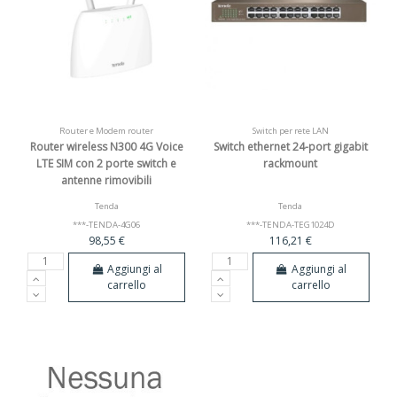
Router e Modem router
Switch per rete LAN
Router wireless N300 4G Voice
Switch ethernet 24-port gigabit
LTE SIM con 2 porte switch e
rackmount
antenne rimovibili
Tenda
Tenda
***-TENDA-4G06
***-TENDA-TEG1024D
98,55 €
116,21 €
Aggiungi al
Aggiungi al
carrello
carrello