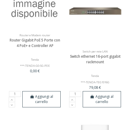
Router e Modem router
Router Gigabit PoE 5 Porte con
4 PoE+ e Controller AP
Switch per rete LAN
Switch ethernet 16-port gigabit
Tenda
rackmount
***-TENDA-G0-5G-POE
0,00 €
Tenda
***-TENDA-TEG1016G
79,08 €
Aggiungi al
Aggiungi al
carrello
carrello