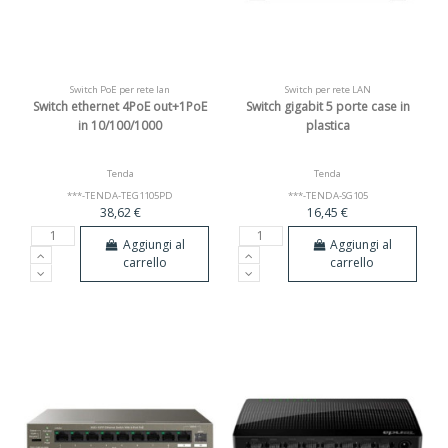
Switch PoE per rete lan
Switch per rete LAN
Switch ethernet 4PoE out+1PoE
Switch gigabit 5 porte case in
in 10/100/1000
plastica
Tenda
Tenda
***-TENDA-TEG1105PD
***-TENDA-SG105
38,62 €
16,45 €
Aggiungi al
Aggiungi al
carrello
carrello