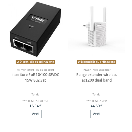
Disponibile su ordinazione
Disponibile su ordinazione
Alimentatori PoE e accessori
Powerline e Extender
Inseritore PoE 10/100 48VDC
Range extender wireless
15W 802.3at
ac1200 dual band
Tenda
Tenda
***-TENDA-POE15F
***-TENDA-A18
18,34 €
44,80 €
Vedi
Vedi