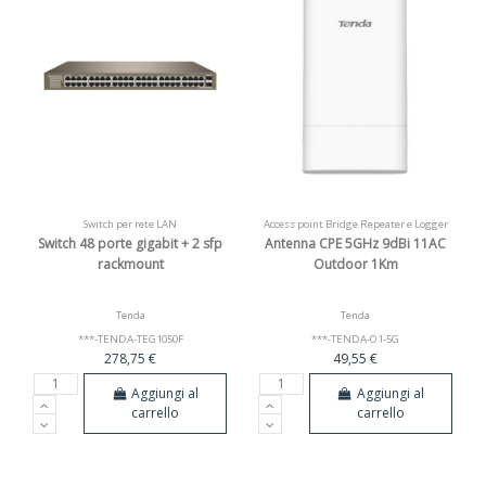
Switch per rete LAN
Access point Bridge Repeater e Logger
Switch 48 porte gigabit + 2 sfp
Antenna CPE 5GHz 9dBi 11AC
rackmount
Outdoor 1Km
Tenda
Tenda
***-TENDA-TEG1050F
***-TENDA-O1-5G
278,75 €
49,55 €
Aggiungi al
Aggiungi al
carrello
carrello