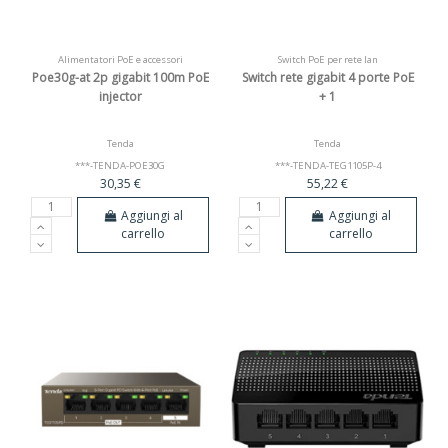
Alimentatori PoE e accessori
Switch PoE per rete lan
Poe30g-at 2p gigabit 100m PoE
Switch rete gigabit 4 porte PoE
injector
+ 1
Tenda
Tenda
***-TENDA-POE30G
***-TENDA-TEG1105P-4
30,35 €
55,22 €
Aggiungi al
Aggiungi al
carrello
carrello