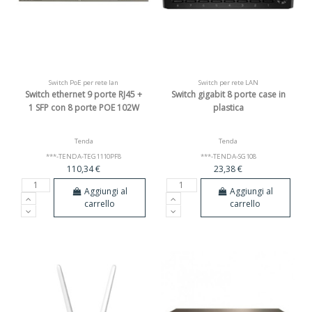
Switch PoE per rete lan
Switch per rete LAN
Switch ethernet 9 porte RJ45 +
Switch gigabit 8 porte case in
1 SFP con 8 porte POE 102W
plastica
Tenda
Tenda
***-TENDA-TEG1110PF8
***-TENDA-SG108
110,34 €
23,38 €
Aggiungi al
Aggiungi al
carrello
carrello