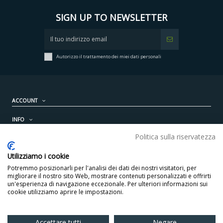
SIGN UP TO NEWSLETTER
Autorizzo il trattamento dei miei dati personali
ACCOUNT
INFO
Politica sulla riservatezza
PRODOTTI
Utilizziamo i cookie
CONTATTI
Potremmo posizionarli per l'analisi dei dati dei nostri visitatori, per
migliorare il nostro sito Web, mostrare contenuti personalizzati e offrirti
un'esperienza di navigazione eccezionale. Per ulteriori informazioni sui
cookie utilizziamo aprire le impostazioni.
Accettare tutti
Negare