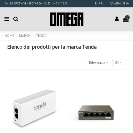
DA LUNERDI' A VENERDI' 08:30 / 12:30 - 14:00 / 18:00
EUR €
WISHLIST (
0
)
0
HOME
MARCHI
TENDA
Elenco dei prodotti per la marca Tenda
Rilevanza
20