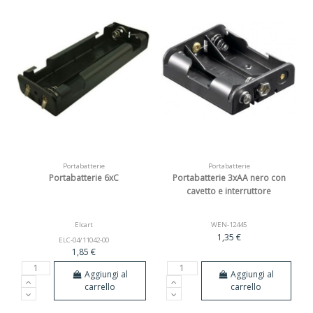
Portabatterie
Portabatterie
Portabatterie 6xC
Portabatterie 3xAA nero con
cavetto e interruttore
Elcart
WEN-12445
1,35 €
ELC-04/11042-00
1,85 €
Aggiungi al
Aggiungi al
carrello
carrello