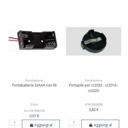
Portabatterie
Portabatterie
Portabatterie 2xAAA con fili
Portapile per cr2032 - cr2016 -
cr2025
Elcart
KON-25028000
0,82 €
ELC-04/10962-00
0,57 €
Aggiungi al
Aggiungi al