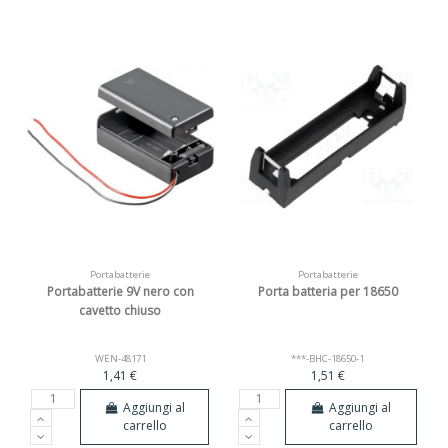
Portabatterie
Portabatterie
Portabatterie 9V nero con
Porta batteria per 18650
cavetto chiuso
WEN-48171
***-BHC-18650-1
1,41 €
1,51 €
Aggiungi al
Aggiungi al
carrello
carrello