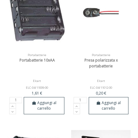
Portabatterie
Portabatterie
Portabatterie 10xAA
Presa polarizzata x
portabatterie
Elcart
Elcart
ELC-04/11009-00
ELC-04/11012-00
1,61 €
0,20 €
Aggiungi al
Aggiungi al
carrello
carrello