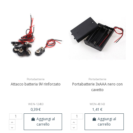
Portabatterie
Portabatterie
Attacco batteria 9V rinforzato
Portabatterie 3xAAA nero con
cavetto
WEN-12483
WEN-48143
0,39 €
1,41 €
Aggiungi al
Aggiungi al
carrello
carrello