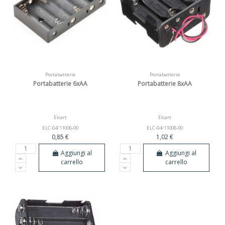
Portabatterie
Portabatterie
Portabatterie 6xAA
Portabatterie 8xAA
Elcart
Elcart
ELC-04/11006-00
ELC-04/11008-00
0,85 €
1,02 €
Aggiungi al
Aggiungi al
carrello
carrello