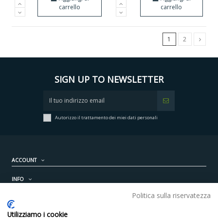
carrello
carrello
1
2
SIGN UP TO NEWSLETTER
Autorizzo il trattamento dei miei dati personali
ACCOUNT
INFO
Politica sulla riservatezza
PRODOTTI
Utilizziamo i cookie
CONTATTI