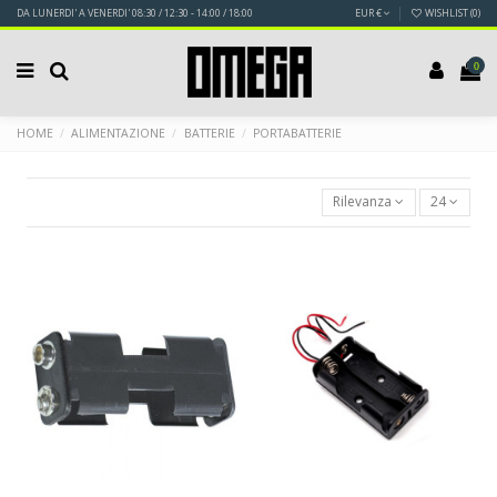
DA LUNERDI' A VENERDI' 08:30 / 12:30 - 14:00 / 18:00
EUR €
WISHLIST (
0
)
0
HOME
ALIMENTAZIONE
BATTERIE
PORTABATTERIE
Rilevanza
24