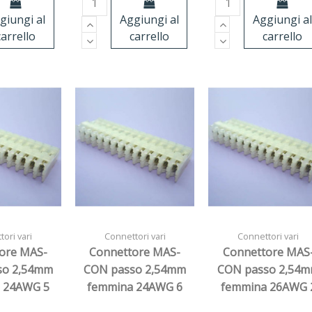
giungi al
Aggiungi al
Aggiungi al
carrello
carrello
carrello
ori vari
Connettori vari
Connettori vari
ore MAS-
Connettore MAS-
Connettore MAS
so 2,54mm
CON passo 2,54mm
CON passo 2,54
 24AWG 5
femmina 24AWG 6
femmina 26AWG 
ie
vie
vie