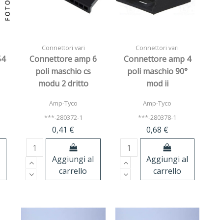
Connettori vari
Connettori vari
54
Connettore amp 6
Connettore amp 4
poli maschio cs
poli maschio 90°
modu 2 dritto
mod ii
Amp-Tyco
Amp-Tyco
***-280372-1
***-280378-1
0,41 €
0,68 €
l
Aggiungi al
Aggiungi al
carrello
carrello