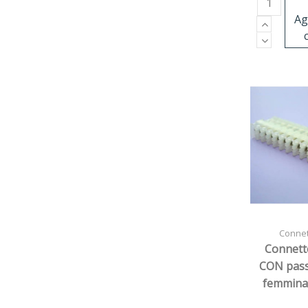
Ag
Connett
Connett
CON pas
femmina
v