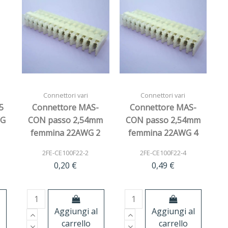
Connettori vari
Connettori vari
5
Connettore MAS-
Connettore MAS-
WG
CON passo 2,54mm
CON passo 2,54mm
femmina 22AWG 2
femmina 22AWG 4
vie
vie origine:usa
2FE-CE100F22-2
2FE-CE100F22-4
0,20 €
0,49 €
l
Aggiungi al
Aggiungi al
carrello
carrello