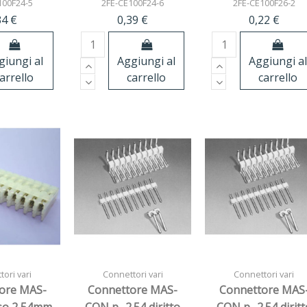
100F24-5
2FE-CE100F24-6
2FE-CE100F26-2
34 €
0,39 €
0,22 €
giungi al
Aggiungi al
Aggiungi al
arrello
carrello
carrello
ori vari
Connettori vari
Connettori vari
ore MAS-
Connettore MAS-
Connettore MAS