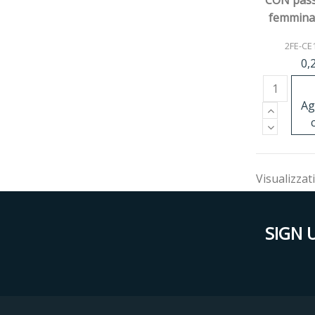
CON pas
femmina
v
2FE-CE
0,
Ag
Visualizzati
SIGN 