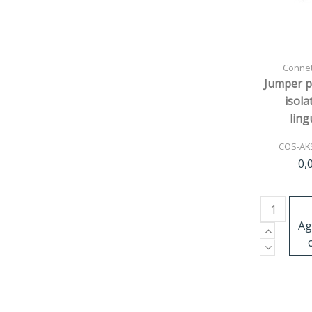
Connett
Jumper p
isola
ling
COS-AK
0,
Ag