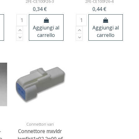
2FE-CE100F26-3
2FE-CE100F26-4
0,34 €
0,44 €
Aggiungi al
Aggiungi al
carrello
carrello
Connettori vari
-
Connettore mxvldr