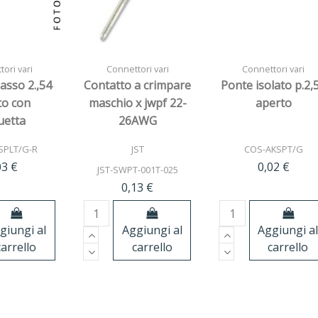
ori vari
Connettori vari
Connettori vari
asso 2.,54
Contatto a crimpare
Ponte isolato p.2,
to con
maschio x jwpf 22-
aperto
uetta
26AWG
SPLT/G-R
JST
COS-AKSPT/G
03 €
0,02 €
JST-SWPT-001T-025
0,13 €
giungi al
Aggiungi al
Aggiungi a
carrello
carrello
carrello