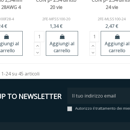
so 2,54mm
CON p- 2.54 diritto
CON p- 2.54 diritt
 28AWG 4
20 vie
24 vie
ie
100F28-4
2FE-MFSS100-20
2FE-MLSS100-24
24 €
1,34 €
2,47 €
giungi al
Aggiungi al
Aggiungi al
carrello
carrello
carrello
 1-24 su 45 articoli
UP TO NEWSLETTER
Autorizzo il trattamento dei mie