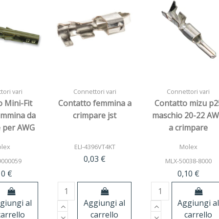
ori vari
Connettori vari
Connettori vari
 Mini-Fit
Contatto femmina a
Contatto mizu p2
femmina da
crimpare jst
maschio 20-22 A
e per AWG
a crimpare
-18
lex
ELI-4396VT4KT
Molex
0,03 €
9000059
MLX-50038-8000
10 €
0,10 €
giungi al
Aggiungi al
Aggiungi a
carrello
carrello
carrello