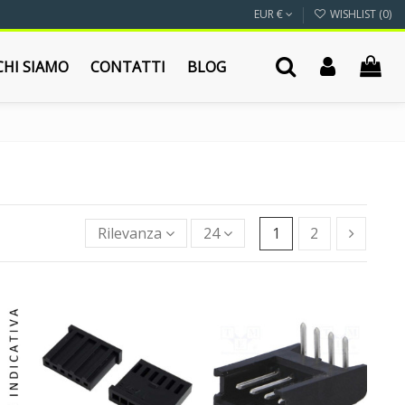
EUR €
WISHLIST (
0
)
CHI SIAMO
CONTATTI
BLOG
Rilevanza
24
1
2