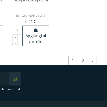
o
jwpfjst1x02 2p00 pf
JST-02R-JWPF-VSLE-S
0,61 €
Aggiungi al
carrello
1
2
i dati personali