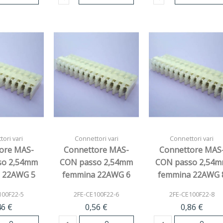
ori vari
Connettori vari
Connettori vari
ore MAS-
Connettore MAS-
Connettore MAS
so 2,54mm
CON passo 2,54mm
CON passo 2,54
 22AWG 5
femmina 22AWG 6
femmina 22AWG 
ie
vie
vie
100F22-5
2FE-CE100F22-6
2FE-CE100F22-8
46 €
0,56 €
0,86 €