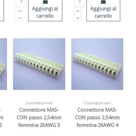
Aggiungi al
Aggiungi al
carrello
carrello
Connettori vari
Connettori vari
-
Connettore MAS-
Connettore MAS-
mm
CON passo 2,54mm
CON passo 2,54mm
2
femmina 26AWG 3
femmina 26AWG 4
vie
vie CE100F26-4