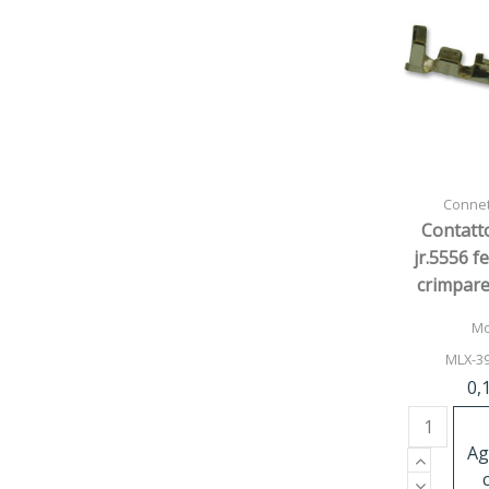
Connett
Contatto
jr.5556 
crimpar
24
Mo
MLX-3
0,
Ag