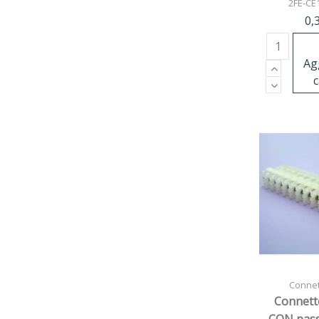
2FE-CE
0,
Ag
c
Connett
Connett