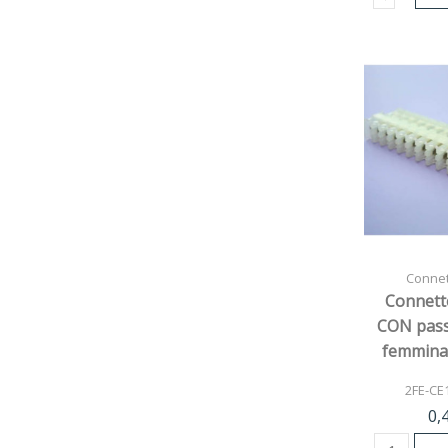
Connett
Connett
CON pas
femmina
v
2FE-CE
0,