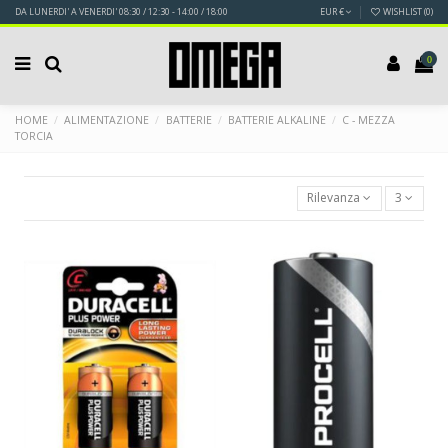
DA LUNERDI' A VENERDI' 08:30 / 12:30 - 14:00 / 18:00
EUR €
WISHLIST (
0
)
0
HOME
ALIMENTAZIONE
BATTERIE
BATTERIE ALKALINE
C - MEZZA
TORCIA
Rilevanza
3