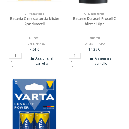
C - Mezza torcia
C - Mezza torcia
Batteria C mezza torcia blister
Batterie Duracell Procell C
2pz duracell
blister 10pz
Duracell
Duracell
IBT-DUMN1400P
PCL-BXBLR14/P
4,61 €
14,29 €
Aggiungi al
Aggiungi al
carrello
carrello