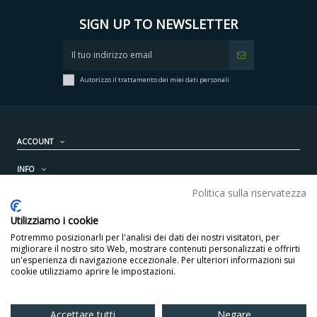
SIGN UP TO NEWSLETTER
Autorizzo il trattamento dei miei dati personali
ACCOUNT
INFO
Politica sulla riservatezza
PRODOTTI
Utilizziamo i cookie
CONTATTI
Potremmo posizionarli per l'analisi dei dati dei nostri visitatori, per
migliorare il nostro sito Web, mostrare contenuti personalizzati e offrirti
un'esperienza di navigazione eccezionale. Per ulteriori informazioni sui
cookie utilizziamo aprire le impostazioni.
Accettare tutti
Negare