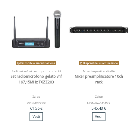
Disponibile su ordinazione
Disponibile su ordinazione
Radiomicrofoni per impanti audio PA
Mixer impanti audio PA
Set radiomicrofono gelato vhf
Mixer preamplificatore 10ch
197,15MHz TXZZ203
rack
Zzipp
Zzipp
MON-TXZZ203
MON-PA-1414MX
61,56 €
545,43 €
Vedi
Vedi