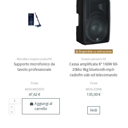
Disponibile su ordinazione
Microfoni impanti audio PA
Sistemi portatili PA
Supporto microfonico da
Cassa amplificata 8" 160W 60-
tavolo professionale
20khz 9kg bluetooth-mp3-
radiofm usb-sd telecomando
Zzipp
Zzipp
MON-MSZZ072
MON-ZZPK8
47,62 €
135,00 €
Aggiungi al
carrello
Vedi