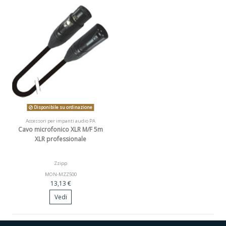
Disponibile su ordinazione
Accessori per impanti audio PA
Cavo microfonico XLR M/F 5m
XLR professionale
Zzipp
MON-MZZ500
13,13 €
Vedi