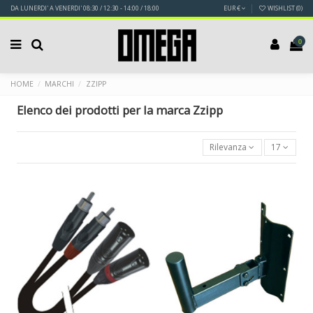
DA LUNERDI' A VENERDI' 08:30 / 12:30 - 14:00 / 18:00
EUR €
WISHLIST (
0
)
0
HOME
MARCHI
ZZIPP
Elenco dei prodotti per la marca Zzipp
Rilevanza
17