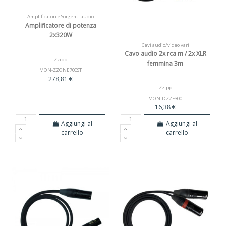
Amplificatori e Sorgenti audio
Amplificatore di potenza
2x320W
Cavi audio/video vari
Cavo audio 2x rca m / 2x XLR
Zzipp
femmina 3m
MON-ZZONE700ST
278,81 €
Zzipp
MON-DZZF300
16,38 €
Aggiungi al
Aggiungi al
carrello
carrello