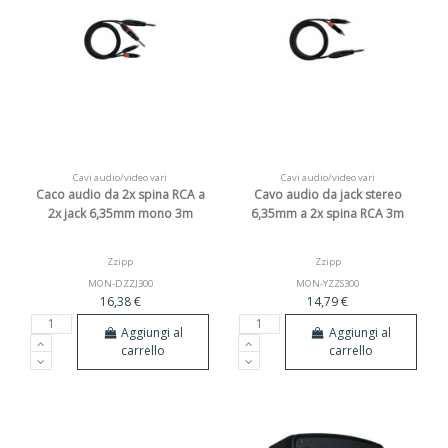
Cavi audio/video vari
Cavi audio/video vari
Caco audio da 2x spina RCA a
Cavo audio da jack stereo
2x jack 6,35mm mono 3m
6,35mm a 2x spina RCA 3m
Zzipp
Zzipp
MON-DZZJ300
MON-YZZS300
16,38 €
14,79 €
Aggiungi al
Aggiungi al
carrello
carrello