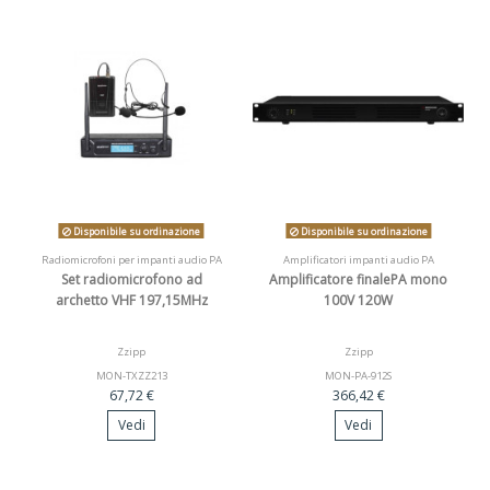
Disponibile su ordinazione
Disponibile su ordinazione
Radiomicrofoni per impanti audio PA
Amplificatori impanti audio PA
Set radiomicrofono ad
Amplificatore finalePA mono
archetto VHF 197,15MHz
100V 120W
Zzipp
Zzipp
MON-TXZZ213
MON-PA-912S
67,72 €
366,42 €
Vedi
Vedi