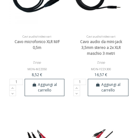
Cavi audio/video vari
Cavi audio/video vari
Cavo microfonico XLR M/F
Cavo audio da mini-jack
0,5m
3,5mm stereo a 2x XLR
maschio 3 metri
Zzipp
Zzipp
MON-MZZ050
MON-YZZX300
8,52 €
16,57 €
Aggiungi al
Aggiungi al
carrello
carrello