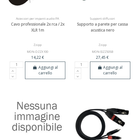
Accessori per impanti audio PA
Supporti diffusori
Cavo professionale 2x rca / 2x
Supporto a parete per cassa
XLR 1m
acustica nero
Zzipp
Zzipp
MON-DZZX100
MON-SSZZ505B
14,22 €
27,45 €
Aggiungi al
Aggiungi al
carrello
carrello