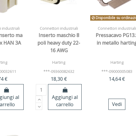
Disponibile su ordinaz
 industriali
Connettori industriali
Connettori industrial
inserto ma
Inserto maschio 8
Pressacavo PG13.
e x HAN 3A
poli heavy duty 22-
in metallo hartin
16 AWG
ting
Harting
Harting
00032611
***-09360082632
***-09000005083
74 €
18,30 €
14,64 €
giungi al
Aggiungi al
arrello
carrello
Vedi