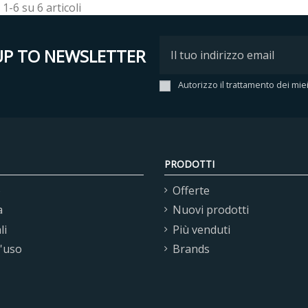
 1-6 su 6 articoli
UP TO NEWSLETTER
Autorizzo il trattamento dei mie
PRODOTTI
o
Offerte
a
Nuovi prodotti
li
Più venduti
d'uso
Brands