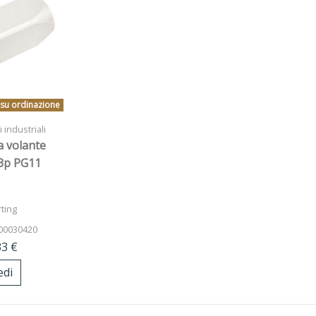
 su ordinazione
 industriali
a volante
 3p PG11
ting
00030420
33 €
edi