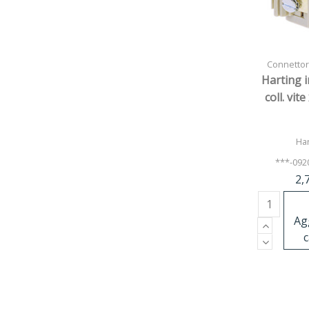
Connettori
Harting 
coll. vit
Har
***-092
2,
Ag
c