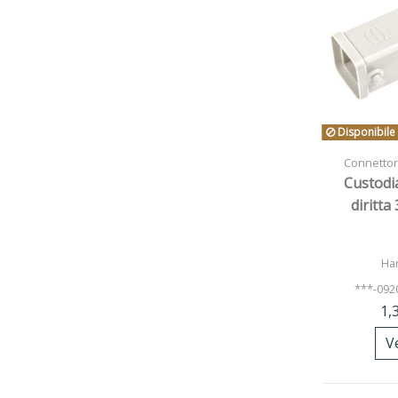
Disponibile
Connettori
Custodi
diritta
Har
***-092
1,
V