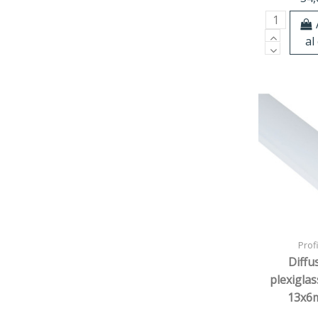
al
Profi
Diffu
plexiglas
13x6