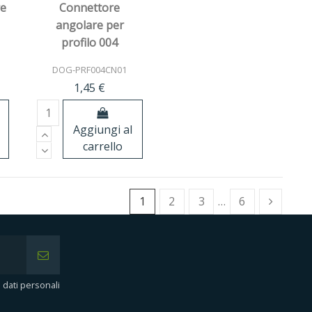
re
Connettore
angolare per
profilo 004
DOG-PRF004CN01
1,45 €
Aggiungi al
carrello
1
2
3
…
6
i dati personali