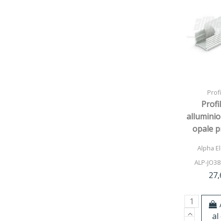
Profi
Profi
alluminio
opale 
Alpha El
ALP-JO38
27,
al