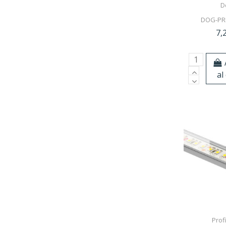
D
DOG-PR
7,
al
Profi