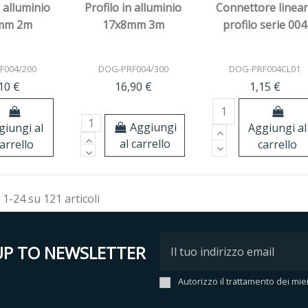
n alluminio
Profilo in alluminio
Connettore linea
mm 2m
17x8mm 3m
profilo serie 004
F004/200
DOG-PRF004/300
DOG-PRF004CL01
10 €
16,90 €
1,15 €
Aggiungi
giungi al
Aggiungi al
al carrello
arrello
carrello
 1-24 su 121 articoli
UP TO NEWSLETTER
Autorizzo il trattamento dei mie