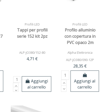
Profili LED
Profili LED
Tappi per profili
Profilo alluminio
87
serie 152 kit 2pz
con copertura in
PVC opaco 2m
30w/m 21mm IP20
ALP-JO380/152-80
Alpha Elettronica
naturale
4,71 €
ALP-JO380/090-12P
28,35 €
Aggiungi
Aggiungi al
al carrello
carrello