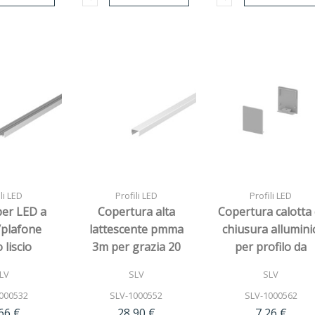
li LED
Profili LED
Profili LED
per LED a
Copertura alta
Copertura calotta 
/plafone
lattescente pmma
chiusura allumini
 liscio
3m per grazia 20
per profilo da
inio 3m
parete grazia 20
LV
SLV
SLV
(2pz)
000532
SLV-1000552
SLV-1000562
66 €
28,90 €
7,26 €