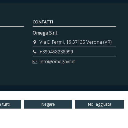
CONTATTI
Omega S.r.l.
Via E. Fermi, 16 37135 Verona (VR)
+390458238999
info@omegavr.it
 tutti
Negare
No, aggiusta
01438210237 REA: 180188