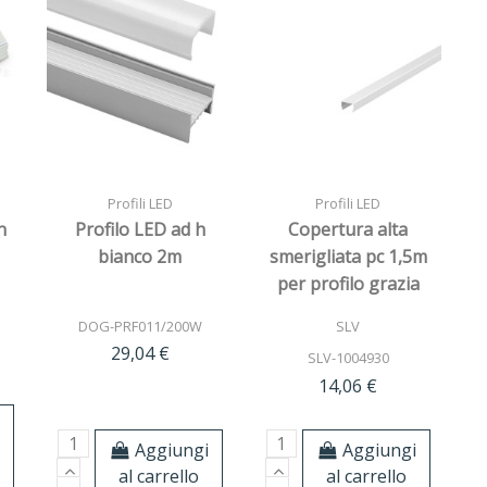
Profili LED
Profili LED
n
Profilo LED ad h
Copertura alta
bianco 2m
smerigliata pc 1,5m
per profilo grazia
a
20
DOG-PRF011/200W
SLV
29,04 €
SLV-1004930
14,06 €
Aggiungi
Aggiungi
al carrello
al carrello