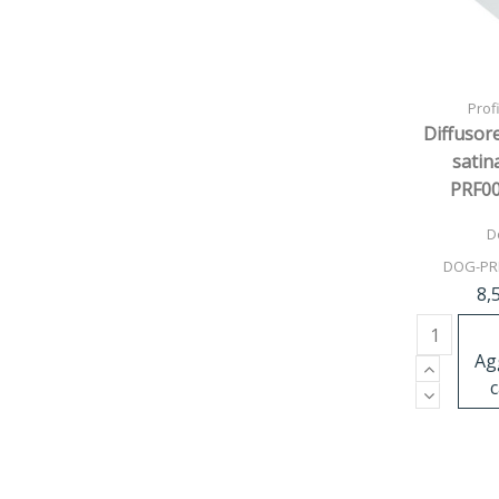
Profi
Diffusor
satin
PRF0
D
DOG-PR
8,
Ag
c