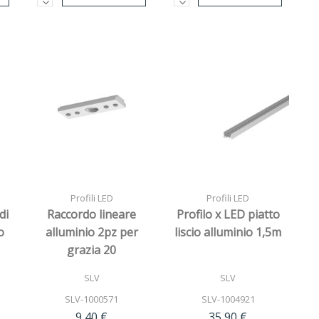
Profili LED
Profili LED
di
Raccordo lineare
Profilo x LED piatto
o
alluminio 2pz per
liscio alluminio 1,5m
grazia 20
SLV
SLV
SLV-1000571
SLV-1004921
9,40 €
35,90 €