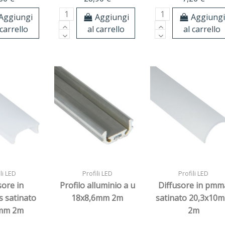
Aggiungi
Aggiungi
Aggiung
 carrello
al carrello
al carrello
li LED
Profili LED
Profili LED
sore in
Profilo alluminio a u
Diffusore in pmm
s satinato
18x8,6mm 2m
satinato 20,3x10
mm 2m
2m