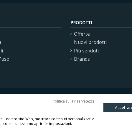
PRODOTTI
o
Offerte
a
Nuovi prodotti
li
Più venduti
d'uso
Brands
Politica sulla riservatezza
Accettare
 S.r.l. - Via E. Fermi, 16 37135 Verona (VR) Italy C.F./P.I. 
are il nostro sito Web, mostrare contenuti personalizzati e
ui cookie utilizziamo aprire le impostazioni.