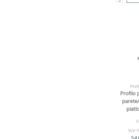
Profi
Profilo 
parete
piatto
allum
S
SLV-1
54,