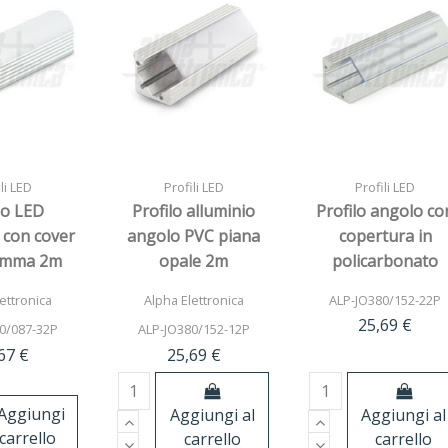
li LED
Profili LED
Profili LED
lo LED
Profilo alluminio
Profilo angolo co
 con cover
angolo PVC piana
copertura in
pmma 2m
opale 2m
policarbonato
trasparente pian
ettronica
Alpha Elettronica
ALP-JO380/152-22P
2m
25,69 €
0/087-32P
ALP-JO380/152-12P
67 €
25,69 €
Aggiungi
Aggiungi al
Aggiungi al
 carrello
carrello
carrello