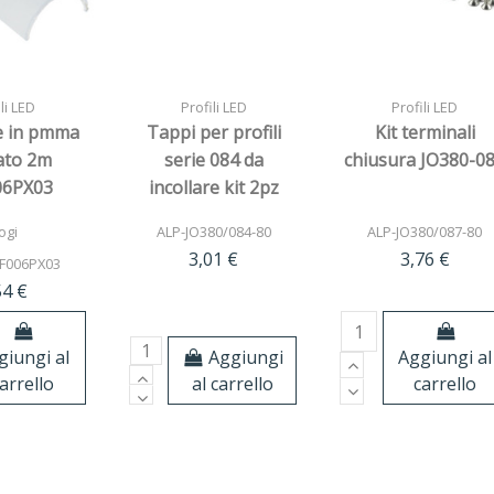
li LED
Profili LED
Profili LED
e in pmma
Tappi per profili
Kit terminali
ato 2m
serie 084 da
chiusura JO380-0
06PX03
incollare kit 2pz
ogi
ALP-JO380/084-80
ALP-JO380/087-80
3,01 €
3,76 €
F006PX03
54 €
Aggiungi
giungi al
Aggiungi al
al carrello
arrello
carrello