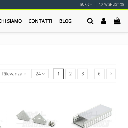
EUR €
WISHLIST (
0
)
CHI SIAMO
CONTATTI
BLOG
Rilevanza
24
1
2
3
…
6