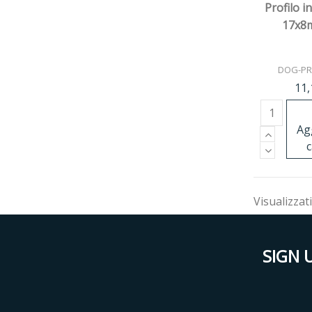
Profilo i
17x8
DOG-PR
11,
Ag
c
Visualizzati
SIGN 