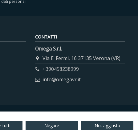
i dati personali
CONTATTI
Omega S.r.l.
Via E. Fermi, 16 37135 Verona (VR)
+390458238999
info@omegavr.it
 tutti
Negare
No, aggiusta
01438210237 REA: 180188