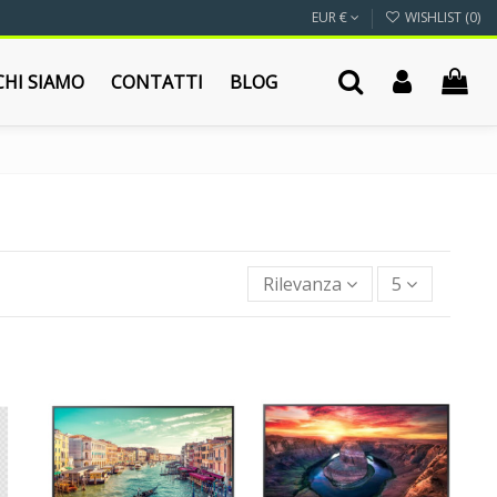
EUR €
WISHLIST (
0
)
CHI SIAMO
CONTATTI
BLOG
Rilevanza
5