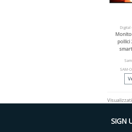
Digital
Monito
pollic
smar
Sam
SAM-
V
Visualizzati
SIGN 