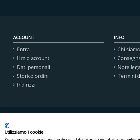
ACCOUNT
INFO
Entra
Chi siam
Il mio account
Consegn
Dati personali
Note lega
Storico ordini
Termini 
Indirizzi
Utilizziamo i cookie
Copyright © 2021 Omega
Potremmo posizionarli per l'analisi dei dati dei nostri visitatori, per miglior