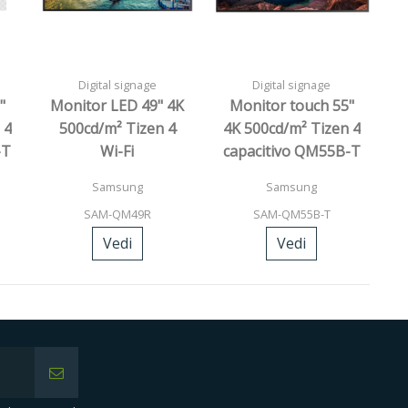
Digital signage
Digital signage
"
Monitor LED 49" 4K
Monitor touch 55"
 4
500cd/m² Tizen 4
4K 500cd/m² Tizen 4
-T
Wi-Fi
capacitivo QM55B-T
Samsung
Samsung
SAM-QM49R
SAM-QM55B-T
Vedi
Vedi