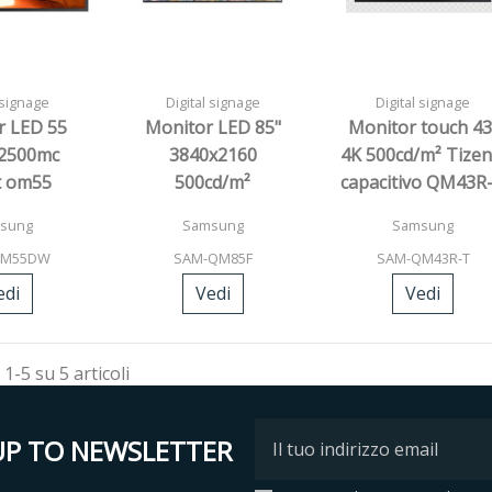
 signage
Digital signage
Digital signage
r LED 55
Monitor LED 85"
Monitor touch 43
i 2500mc
3840x2160
4K 500cd/m² Tizen
t om55
500cd/m²
capacitivo QM43R
1903x1090x105mm
sung
Samsung
Samsung
55,5kg QM85F
OM55DW
SAM-QM85F
SAM-QM43R-T
edi
Vedi
Vedi
 1-5 su 5 articoli
UP TO NEWSLETTER