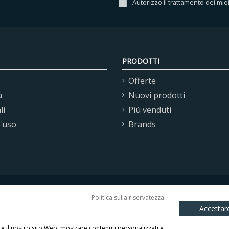
Autorizzo il trattamento dei mie
PRODOTTI
o
Offerte
a
Nuovi prodotti
li
Più venduti
d'uso
Brands
Politica sulla riservatezza
Accettare
 S.r.l. - Via E. Fermi, 16 37135 Verona (VR) Italy C.F./P.I. 
are il nostro sito Web, mostrare contenuti personalizzati e