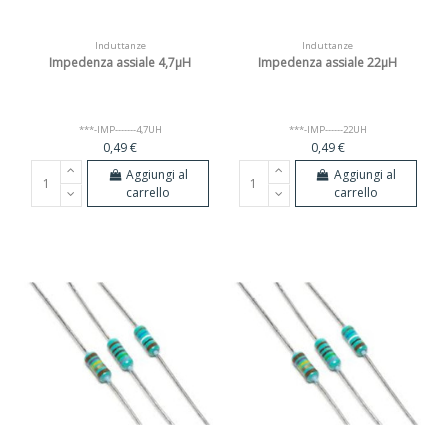
Induttanze
Induttanze
Impedenza assiale 4,7µH
Impedenza assiale 22µH
***-IMP-------4,7UH
***-IMP------22UH
0,49 €
0,49 €
Aggiungi al
Aggiungi al
carrello
carrello