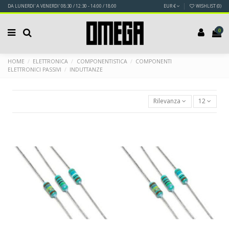
DA LUNERDI' A VENERDI' 08:30 / 12:30 - 14:00 / 18:00
EUR €
WISHLIST (
0
)
0
HOME
ELETTRONICA
COMPONENTISTICA
COMPONENTI
ELETTRONICI PASSIVI
INDUTTANZE
Rilevanza
12