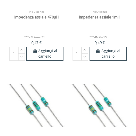
Induttanze
Induttanze
Impedenza assiale 470µH
Impedenza assiale 1mH
***-IMP-----470UH
***-IMP---1MH
0,47 €
0,49 €
Aggiungi al
Aggiungi al
carrello
carrello