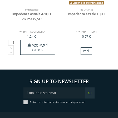
Disponibile su ordinazione
Induttanze
Induttanze
Impedenza assiale 470µH
Impedenza assiale 10µH
280mA r2,5Ω
***-IMP--470UH280MA
***-IMP------10UH
1,24 €
0,07 €
Aggiungi al
carrello
Vedi
SIGN UP TO NEWSLETTER
Autorizzo il trattamento dei miei dati personali