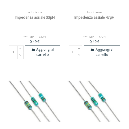
Induttanze
Induttanze
Impedenza assiale 33µH
Impedenza assiale 47µH
***-IMP------33UH
***-IMP------47UH
0,49 €
0,49 €
Aggiungi al
Aggiungi al
carrello
carrello