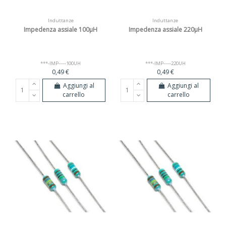
Induttanze
Induttanze
Impedenza assiale 100µH
Impedenza assiale 220µH
***-IMP-----100UH
***-IMP-----220UH
0,49 €
0,49 €
Aggiungi al
Aggiungi al
carrello
carrello