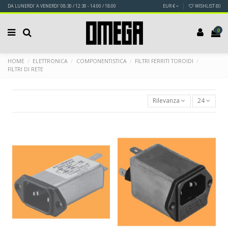
DA LUNERDI' A VENERDI' 08:30 / 12:30 - 14:00 / 18:00
EUR €
WISHLIST (
0
)
0
HOME
ELETTRONICA
COMPONENTISTICA
FILTRI FERRITI TOROIDI
FILTRI DI RETE
Rilevanza
24