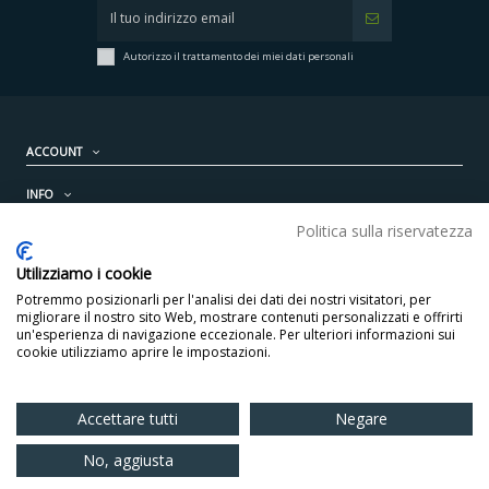
Autorizzo il trattamento dei miei dati personali
ACCOUNT
INFO
Politica sulla riservatezza
PRODOTTI
Utilizziamo i cookie
CONTATTI
Potremmo posizionarli per l'analisi dei dati dei nostri visitatori, per
migliorare il nostro sito Web, mostrare contenuti personalizzati e offrirti
un'esperienza di navigazione eccezionale. Per ulteriori informazioni sui
cookie utilizziamo aprire le impostazioni.
Accettare tutti
Negare
Copyright © 2021 Omega S.r.l. - Via E. Fermi, 16 37135 Verona (VR) Italy
C.F./P.I. 01438210237 REA: 180188
No, aggiusta