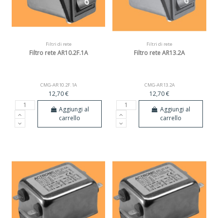
Filtri di rete
Filtri di rete
Filtro rete AR10.2F.1A
Filtro rete AR13.2A
CMG-AR10.2F.1A
CMG-AR13.2A
12,70 €
12,70 €
Aggiungi al
Aggiungi al
carrello
carrello