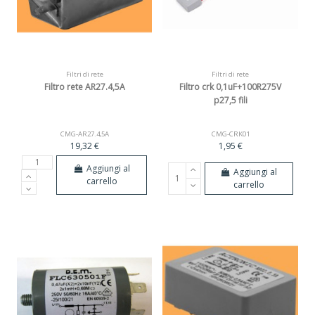
Filtri di rete
Filtri di rete
Filtro rete AR27.4,5A
Filtro crk 0,1uF+100R275V
p27,5 fili
CMG-AR27.4,5A
CMG-CRK01
19,32 €
1,95 €
Aggiungi al
Aggiungi al
carrello
carrello