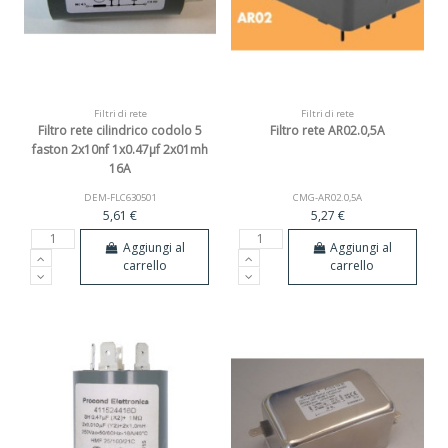
Filtri di rete
Filtri di rete
Filtro rete cilindrico codolo 5
Filtro rete AR02.0,5A
faston 2x10nf 1x0.47µf 2x01mh
16A
DEM-FLC630501
CMG-AR02.0,5A
5,61 €
5,27 €
Aggiungi al
Aggiungi al
carrello
carrello