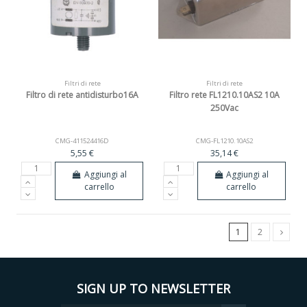
Filtri di rete
Filtri di rete
Filtro di rete antidisturbo16A
Filtro rete FL1210.10AS2 10A
250Vac
CMG-411524416D
CMG-FL1210.10AS2
5,55 €
35,14 €
Aggiungi al
Aggiungi al
carrello
carrello
1
2
SIGN UP TO NEWSLETTER