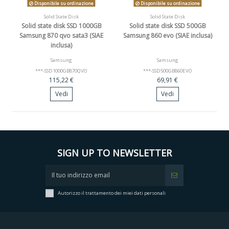
Disponibile su ordinazione
Disponibile su ordinazione
Solid State Disk
Solid State Disk
Solid state disk SSD 1000GB
Solid state disk SSD 500GB
Samsung 870 qvo sata3 (SIAE
Samsung 860 evo (SIAE inclusa)
inclusa)
Samsung
Samsung
***-SSD1000GB870QVO
***-SSD500GB860EVO
115,22 €
69,91 €
Vedi
Vedi
SIGN UP TO NEWSLETTER
Autorizzo il trattamento dei miei dati personali