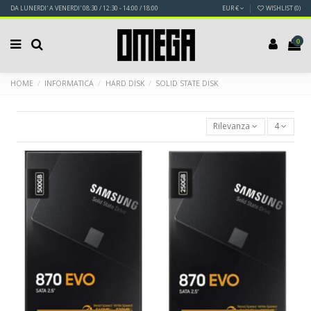
DA LUNERDI' A VENERDI' 08:30 / 12:30 - 14:00 / 18:00
EUR €
WISHLIST (
0
)
0
HOME
INFORMATICA
HARD DISK
SOLID STATE DISK
Rilevanza
4