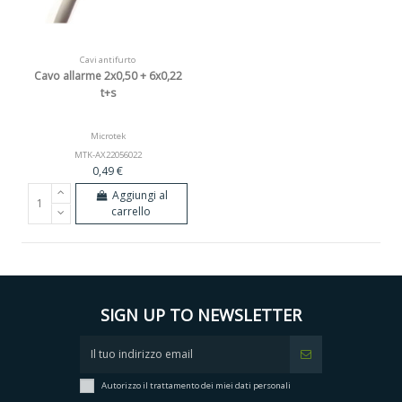
Cavi antifurto
Cavo allarme 2x0,50 + 6x0,22
t+s
Microtek
MTK-AX22056022
0,49 €
Aggiungi al
carrello
SIGN UP TO NEWSLETTER
Autorizzo il trattamento dei miei dati personali