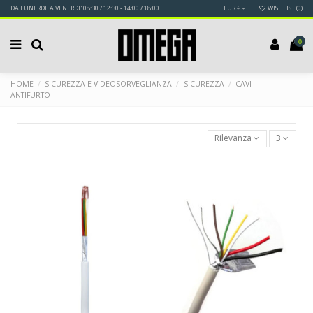
DA LUNERDI' A VENERDI' 08:30 / 12:30 - 14:00 / 18:00
EUR €
WISHLIST (
0
)
0
HOME
SICUREZZA E VIDEOSORVEGLIANZA
SICUREZZA
CAVI
ANTIFURTO
Rilevanza
3