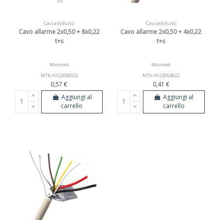
Cavi antifurto
Cavi antifurto
Cavo allarme 2x0,50 + 8x0,22
Cavo allarme 2x0,50 + 4x0,22
t+s
t+s
Microtek
Microtek
MTK-AX22058022
MTK-AX22054022
0,57 €
0,41 €
Aggiungi al
Aggiungi al
carrello
carrello