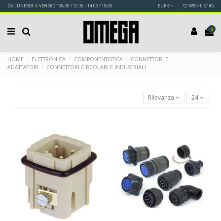
DA LUNERDI' A VENERDI' 08:30 / 12:30 - 14:00 / 18:00
EUR €
WISHLIST (
0
)
0
HOME
ELETTRONICA
COMPONENTISTICA
CONNETTORI E
ADATTATORI
CONNETTORI CIRCOLARI E INDUSTRIALI
Rilevanza
24