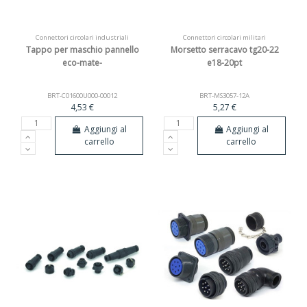
Connettori circolari industriali
Connettori circolari militari
Tappo per maschio pannello
Morsetto serracavo tg20-22
eco-mate-
e18-20pt
BRT-C01600U000-00012
BRT-MS3057-12A
4,53 €
5,27 €
Aggiungi al
Aggiungi al
carrello
carrello