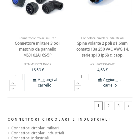
Connettori circolari militari
Connettori circolari industriali
Connettore militare 3 poli
Spina volante 2 poli ø1.6mm
maschio da pannello
contatti 13a 250 VAC AWG 14,
MS3102A16S-5P
serie sp13 ip68 c. capp.
BRT-MS3102A16S-5P
WPU-SP1310-P2-IC
16,59 €
4,68 €
Aggiungi al
Aggiungi al
carrello
carrello
1
2
3
CONNETTORI CIRCOLARI E INDUSTRIALI
Connettori circolari militari
Connettori circolari industriali
Connettori industriali