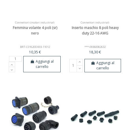
Connettori circolari industriali
Connettori industriali
Femmina volante 4 poli (sr)
Inserto maschio 8 poli heavy
nero
duty 22-16 AWG
BRT-C01620D003-11012
***-09360082632
10,35 €
18,30 €
Aggiungi al
Aggiungi al
carrello
carrello