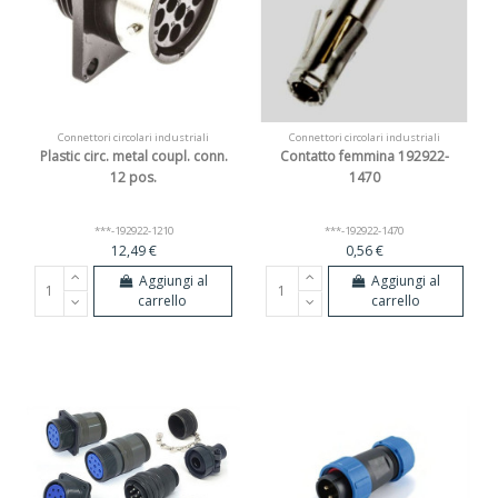
Connettori circolari industriali
Connettori circolari industriali
Plastic circ. metal coupl. conn.
Contatto femmina 192922-
12 pos.
1470
***-192922-1210
***-192922-1470
12,49 €
0,56 €
Aggiungi al
Aggiungi al
carrello
carrello