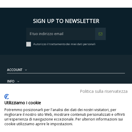
SIGN UP TO NEWSLETTER
Autorizzo il trattamento dei miei dati personali
ACCOUNT
INFO
Politica sulla riservatezza
PRODOTTI
Utilizziamo i cookie
CONTATTI
Potremmo posizionarli per l'analisi dei dati dei nostri visitatori, per
migliorare il nostro sito Web, mostrare contenuti personalizzati e offrirti
un'esperienza di navigazione eccezionale. Per ulteriori informazioni sui
cookie utilizziamo aprire le impostazioni.