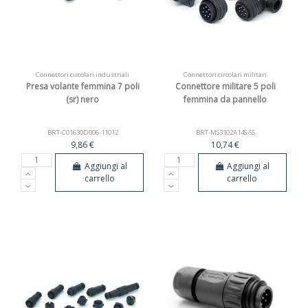
Connettori circolari industriali
Connettori circolari militari
Presa volante femmina 7 poli
Connettore militare 5 poli
(sr) nero
femmina da pannello
BRT-C01630D006-11012
BRT-MS3102A14S-5S
9,86 €
10,74 €
Aggiungi al
Aggiungi al
carrello
carrello