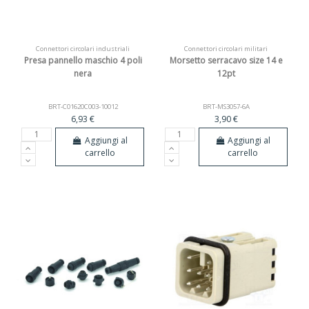
Connettori circolari industriali
Connettori circolari militari
Presa pannello maschio 4 poli
Morsetto serracavo size 14 e
nera
12pt
BRT-C01620C003-10012
BRT-MS3057-6A
6,93 €
3,90 €
Aggiungi al
Aggiungi al
carrello
carrello