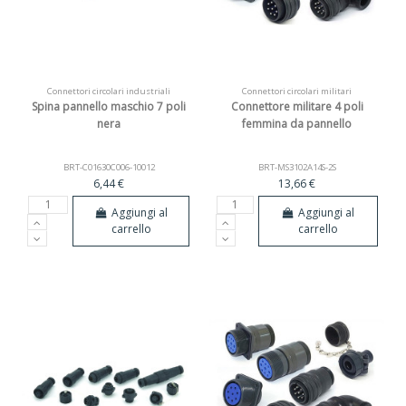
Connettori circolari industriali
Connettori circolari militari
Spina pannello maschio 7 poli
Connettore militare 4 poli
nera
femmina da pannello
BRT-C01630C006-10012
BRT-MS3102A14S-2S
6,44 €
13,66 €
Aggiungi al
Aggiungi al
carrello
carrello