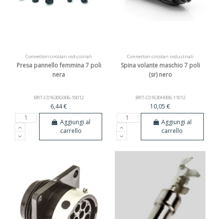
Connettori circolari industriali
Connettori circolari industriali
Presa pannello femmina 7 poli
Spina volante maschio 7 poli
nera
(sr) nero
BRT-C01630G006-10012
BRT-C01630H006-11012
6,44 €
10,05 €
Aggiungi al
Aggiungi al
carrello
carrello