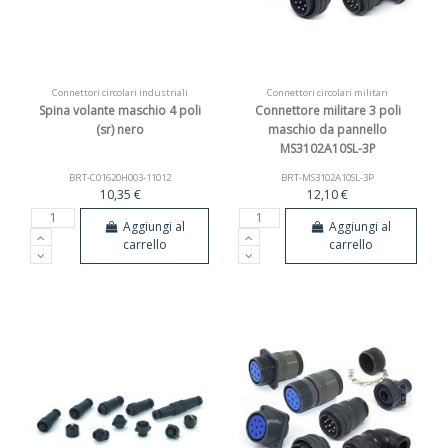
Connettori circolari industriali
Connettori circolari militari
Spina volante maschio 4 poli
Connettore militare 3 poli
(sr) nero
maschio da pannello
MS3102A10SL-3P
BRT-C01620H003-11012
BRT-MS3102A10SL-3P
10,35 €
12,10 €
Aggiungi al
Aggiungi al
carrello
carrello