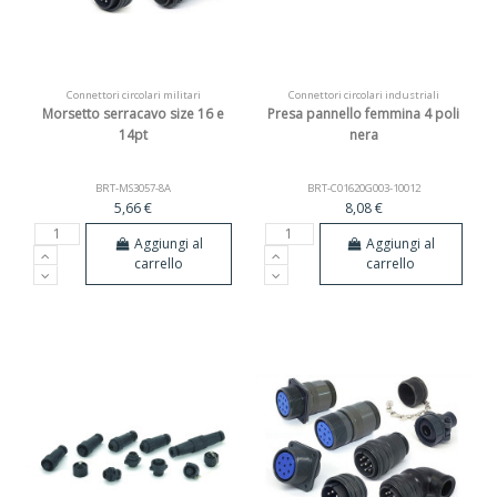
Connettori circolari militari
Connettori circolari industriali
Morsetto serracavo size 16 e
Presa pannello femmina 4 poli
14pt
nera
BRT-MS3057-8A
BRT-C01620G003-10012
5,66 €
8,08 €
Aggiungi al
Aggiungi al
carrello
carrello