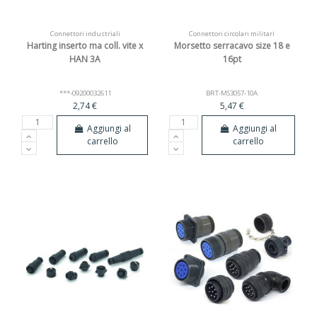
Connettori industriali
Connettori circolari militari
Harting inserto ma coll. vite x
Morsetto serracavo size 18 e
HAN 3A
16pt
***-09200032611
BRT-MS3057-10A
2,74 €
5,47 €
Aggiungi al
Aggiungi al
carrello
carrello