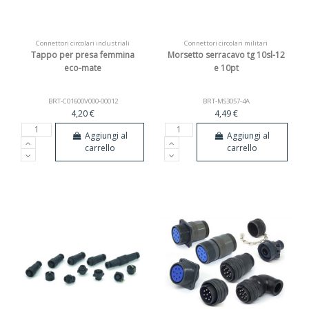
Connettori circolari industriali
Connettori circolari militari
Tappo per presa femmina
Morsetto serracavo tg 10sl-12
eco-mate
e 10pt
BRT-C01600V000-00012
BRT-MS3057-4A
4,20 €
4,49 €
Aggiungi al
Aggiungi al
carrello
carrello