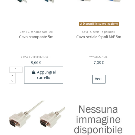
Disponibile su ordinazione
Cavi PC seriali e paralleli
Cavi PC seriali e paralleli
Cavo stampante 5m
Cavo seriale 9 poli M/F 5m
COS-CC-310101-050-GB
***-9P-M/F-05
9,66 €
7,03 €
Aggiungi al
carrello
Vedi