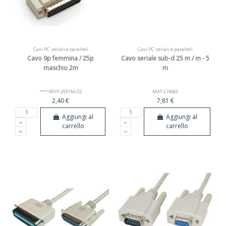
Cavi PC seriali e paralleli
Cavi PC seriali e paralleli
Cavo 9p femmina / 25p
Cavo seriale sub-d 25 m / m - 5
maschio 2m
m
***-9P/F-25P/M-02
MAT-CH065
2,40 €
7,81 €
Aggiungi al
Aggiungi al
carrello
carrello