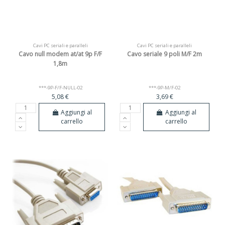
Cavi PC seriali e paralleli
Cavi PC seriali e paralleli
Cavo null modem at/at 9p F/F
Cavo seriale 9 poli M/F 2m
1,8m
***-9P-F/F-NULL-02
***-9P-M/F-02
5,08 €
3,69 €
Aggiungi al
Aggiungi al
carrello
carrello