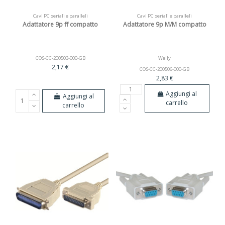
Cavi PC seriali e paralleli
Cavi PC seriali e paralleli
Adattatore 9p ff compatto
Adattatore 9p M/M compatto
COS-CC-200503-000-GB
Welly
2,17 €
COS-CC-200506-000-GB
2,83 €
Aggiungi al
Aggiungi al
carrello
carrello