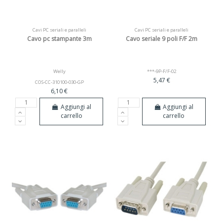
Cavi PC seriali e paralleli
Cavi PC seriali e paralleli
Cavo pc stampante 3m
Cavo seriale 9 poli F/F 2m
Welly
***-9P-F/F-02
5,47 €
COS-CC-310100-030-GP
6,10 €
Aggiungi al
Aggiungi al
carrello
carrello