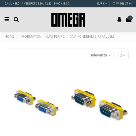
DA LUNERDI' A VENERDI' 08:30 / 12:30 - 14:00 / 18:00
EUR €
WISHLIST (
0
)
0
HOME
INFORMATICA
CAVI PER PC
CAVI PC SERIALI E PARALLELI
Rilevanza
12