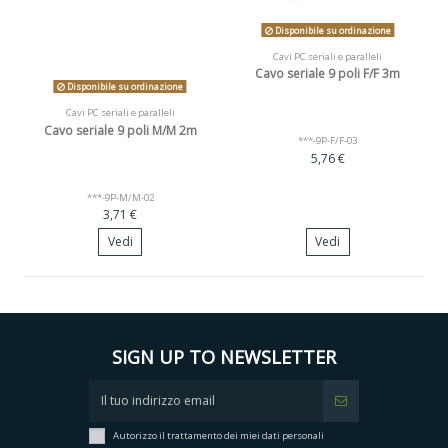
Disponibile su ordinazione
Cavi PC seriali e paralleli
Cavo seriale 9 poli F/F 3m
Disponibile su ordinazione
Cavi PC seriali e paralleli
Cavo seriale 9 poli M/M 2m
***-9P-F/F-03
5,76 €
***-9P-M/M-02
3,71 €
Vedi
Vedi
SIGN UP TO NEWSLETTER
Autorizzo il trattamento dei miei dati personali