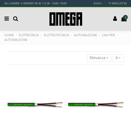
DA LUNERDI' A VENERDI' 08:30 / 12:30 - 14:00 / 18:00
EUR €
WISHLIST (
0
)
0
HOME
ELETTRONICA
ELETTROTECNICA
AUTOMAZIONE
CAVI PER
AUTOMAZIONE
Rilevanza
6