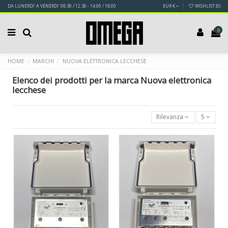
DA LUNERDI' A VENERDI' 08:30 / 12:30 - 14:00 / 18:00
EUR €
WISHLIST (
0
)
0
HOME
MARCHI
NUOVA ELETTRONICA LECCHESE
Elenco dei prodotti per la marca Nuova elettronica
lecchese
Rilevanza
5