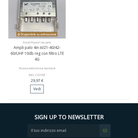
Disponibile su ordinazione
Amplificatori da palo
Ampli palo 4in iii/21-40/42-
60/UHF 10db reg con filtro LTE
4G
Nuova elettronica lecchese
NEL-CP210F
29,97 €
Vedi
SIGN UP TO NEWSLETTER