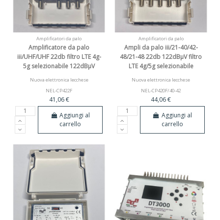
Amplificatori da palo
Amplificatori da palo
Amplificatore da palo
Ampli da palo iii/21-40/42-
iii/UHF/UHF 22db filtro LTE 4g-
48/21-48 22db 122dBµV filtro
5g selezionabile 122dBµV
LTE 4g/5g selezionabile
Nuova elettronica lecchese
Nuova elettronica lecchese
NEL-CP422F
NEL-CP420F/40-42
41,06 €
44,06 €
Aggiungi al
Aggiungi al
carrello
carrello