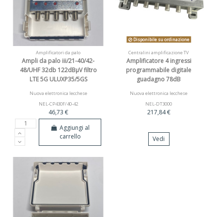
Disponibile su ordinazione
Amplificatori da palo
Centralini amplificazione TV
Ampli da palo iii/21-40/42-
Amplificatore 4 ingressi
48/UHF 32db 122dBµV filtro
programmabile digitale
LTE 5G ULUXP35/5GS
guadagno 78dB
Nuova elettronica lecchese
Nuova elettronica lecchese
NEL-CP430F/40-42
NEL-DT3000
46,73 €
217,84 €
Aggiungi al
carrello
Vedi