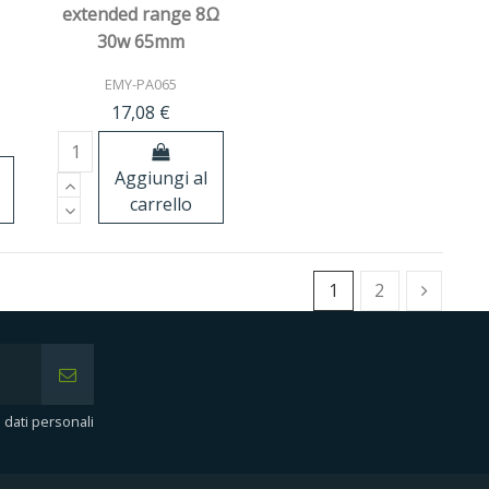
extended range 8Ω
30w 65mm
EMY-PA065
17,08 €
i
Aggiungi al
carrello
1
2
i dati personali