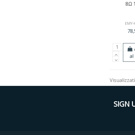
8Ω 
EMY-
78,
al
Visualizzati
SIGN 