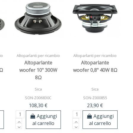
io
Altoparlanti per ricambio
Altoparlanti per ricambio
Altoparlante
Altoparlante
8Ω
woofer 10" 300W
woofer 0,8" 40W 8Ω
8Ω
Sica
Sica
SON-Z006830C
SON-Z000855
108,30 €
23,90 €
i
Aggiungi
Aggiungi
al carrello
al carrello