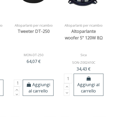
io
Altoparlanti per ricambio
Altoparlanti per ricambio
Tweeter DT-250
Altoparlante
woofer 5" 120W 8Ω
MON-DT-250
Sica
64,07 €
SON-Z002410C
34,43 €
i
Aggiungi
Aggiungi al
al carrello
carrello