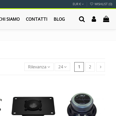
EUR €
WISHLIST (
0
)
CHI SIAMO
CONTATTI
BLOG
Rilevanza
24
1
2