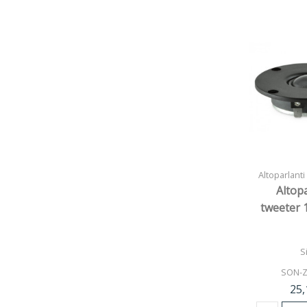
Altoparlanti
Altop
tweeter 
S
SON-Z
25,