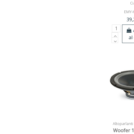
Ci
EMY-
39,
al
Altoparlanti
Woofer 