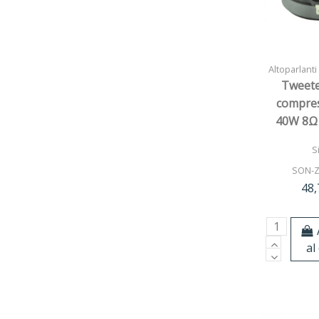
Altoparlanti
Tweete
compres
40W 8Ω
S
SON-Z
48,
al