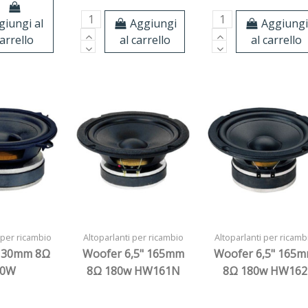
Aggiungi
Aggiung
giungi al
al carrello
al carrello
arrello
 per ricambio
Altoparlanti per ricambio
Altoparlanti per ricamb
130mm 8Ω
Woofer 6,5" 165mm
Woofer 6,5" 165
80W
8Ω 180w HW161N
8Ω 180w HW162