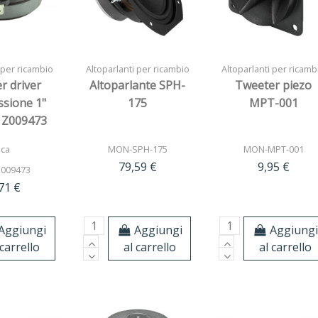
 per ricambio
Altoparlanti per ricambio
Altoparlanti per ricamb
r driver
Altoparlante SPH-
Tweeter piezo
sione 1"
175
MPT-001
 Z009473
ica
MON-SPH-175
MON-MPT-001
79,59 €
9,95 €
009473
71 €
Aggiungi
Aggiungi
Aggiung
 carrello
al carrello
al carrello