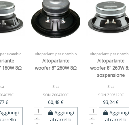
 per ricambio
Altoparlanti per ricambio
Altoparlanti per ricamb
arlante
Altoparlante
Altoparlante
" 160W 8Ω
woofer 8" 260W 8Ω
woofer 8" 260W 
sospensione
semirigida
ica
Sica
Sica
004035C
SON-Z004700C
SON-Z005120C
77 €
60,48 €
93,24 €
Aggiungi
Aggiungi
Aggiung
 carrello
al carrello
al carrello