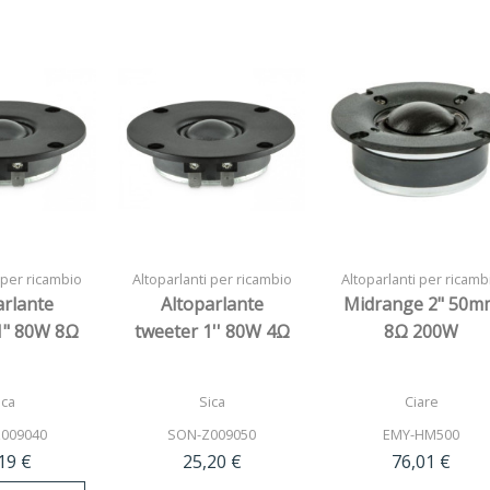
 per ricambio
Altoparlanti per ricambio
Altoparlanti per ricamb
arlante
Altoparlante
Midrange 2" 50m
1" 80W 8Ω
tweeter 1'' 80W 4Ω
8Ω 200W
ica
Sica
Ciare
009040
SON-Z009050
EMY-HM500
19 €
25,20 €
76,01 €