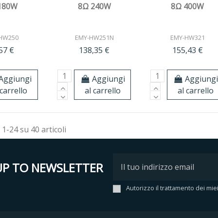
180W
8Ω 240W
8Ω 400W
HW250
EMY-HW251N
EMY-HW321
57 €
138,35 €
155,43 €
Aggiungi
Aggiungi
Aggiung
 carrello
al carrello
al carrello
 1-24 su 40 articoli
UP TO NEWSLETTER
Autorizzo il trattamento dei mie