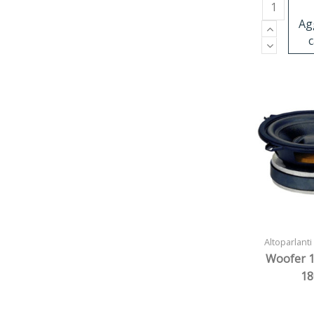
Ag
c
Altoparlanti
Woofer 
1