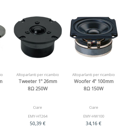
io
Altoparlanti per ricambio
Altoparlanti per ricambio
m
Tweeter 1" 26mm
Woofer 4" 100mm
8Ω 250W
8Ω 150W
Ciare
Ciare
EMY-HT264
EMY-HW100
50,39 €
34,16 €