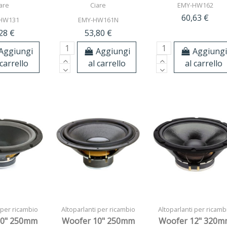
are
Ciare
EMY-HW162
60,63 €
HW131
EMY-HW161N
28 €
53,80 €
Aggiungi
Aggiungi
Aggiung
 carrello
al carrello
al carrello
 per ricambio
Altoparlanti per ricambio
Altoparlanti per ricamb
10" 250mm
Woofer 10" 250mm
Woofer 12" 320