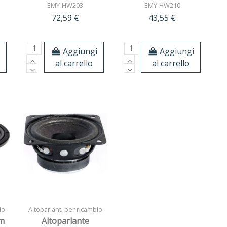
EMY-HW203
EMY-HW210
72,59 €
43,55 €
i
Aggiungi
Aggiungi
al carrello
al carrello
io
Altoparlanti per ricambio
mm
Altoparlante