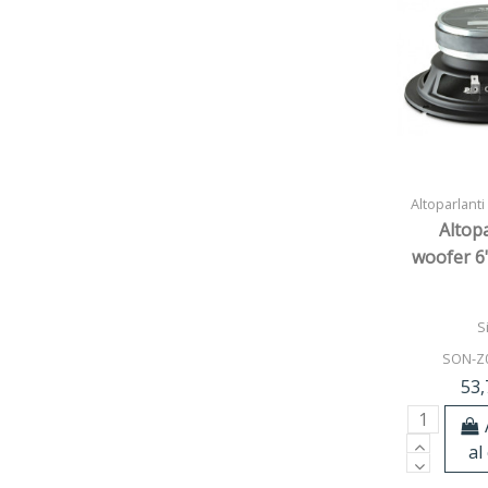
Altoparlanti
Altop
woofer 6
S
SON-Z
53,
al