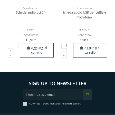
Schede audio
Schede audio
Scheda audio pci 5.1
Scheda audio USB per cuffia e
microfono
Ewent
VENTION
COS-EW3750
VET-CDYB0
10,91 €
5,58 €
Aggiungi al
Aggiungi al
carrello
carrello
SIGN UP TO NEWSLETTER
Autorizzo il trattamento dei miei dati personali