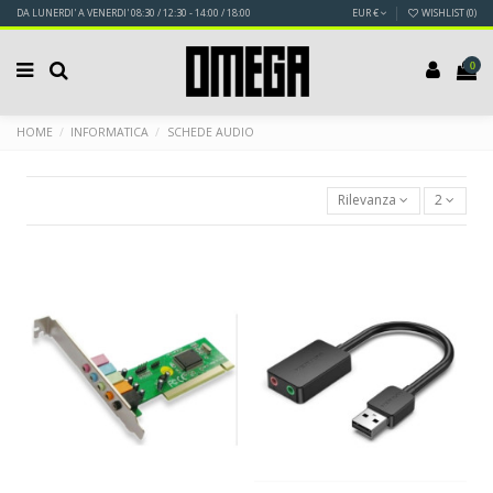
DA LUNERDI' A VENERDI' 08:30 / 12:30 - 14:00 / 18:00
EUR €
WISHLIST (
0
)
0
HOME
INFORMATICA
SCHEDE AUDIO
Rilevanza
2