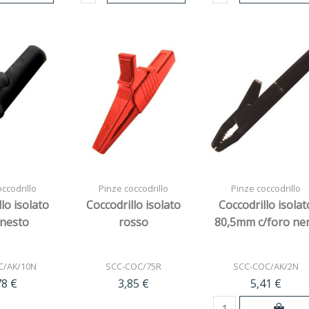
ccodrillo
Pinze coccodrillo
Pinze coccodrillo
lo isolato
Coccodrillo isolato
Coccodrillo isolat
nnesto
rosso
80,5mm c/foro ne
C/AK/10N
SCC-COC/75R
SCC-COC/AK/2N
78 €
3,85 €
5,41 €