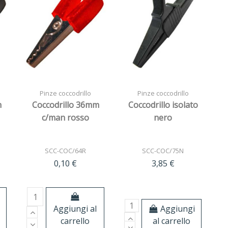
Pinze coccodrillo
Pinze coccodrillo
m
Coccodrillo 36mm
Coccodrillo isolato
c/man rosso
nero
SCC-COC/64R
SCC-COC/75N
0,10 €
3,85 €
Aggiungi
Aggiungi al
al carrello
carrello