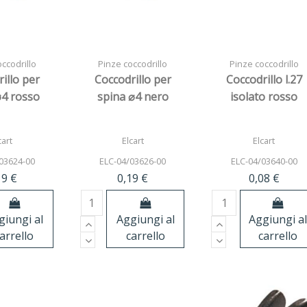
ccodrillo
Pinze coccodrillo
Pinze coccodrillo
illo per
Coccodrillo per
Coccodrillo l.27
⌀4 rosso
spina ⌀4 nero
isolato rosso
cart
Elcart
Elcart
03624-00
ELC-04/03626-00
ELC-04/03640-00
19 €
0,19 €
0,08 €
giungi al
Aggiungi al
Aggiungi al
arrello
carrello
carrello