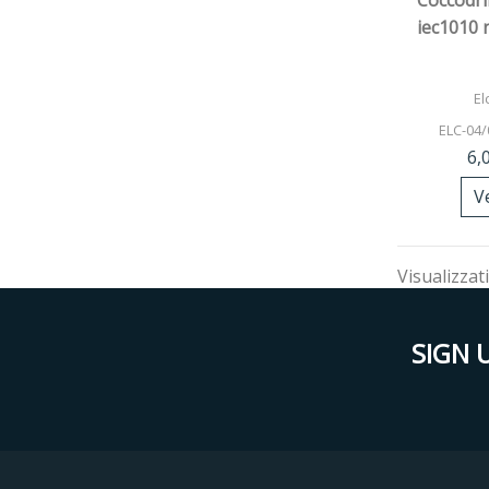
Coccodril
iec1010
El
ELC-04/
6,
V
Visualizzati
SIGN 