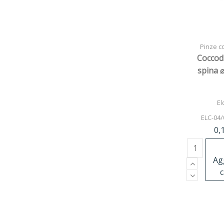
Pinze co
Coccodr
spina 
El
ELC-04/
0,
Ag
c