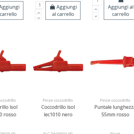
Aggiungi
Aggiungi
Aggiungi al
 carrello
al carrello
carrello
ccodrillo
Pinze coccodrillo
Pinze coccodrillo
illo isol
Coccodrillo isol
Puntale lunghezz
0 rosso
iec1010 nero
55mm rosso
03629-00
ELC-04/03631-00
Elcart