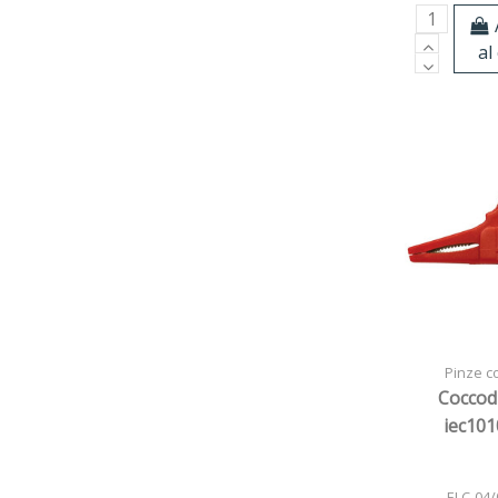
al
Pinze co
Coccodr
iec101
ELC-04/