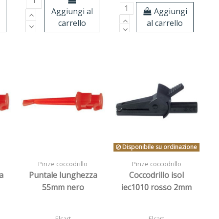
Aggiungi
Aggiungi al
al carrello
carrello
Disponibile su ordinazione
Pinze coccodrillo
Pinze coccodrillo
a
Puntale lunghezza
Coccodrillo isol
55mm nero
iec1010 rosso 2mm
Elcart
Elcart