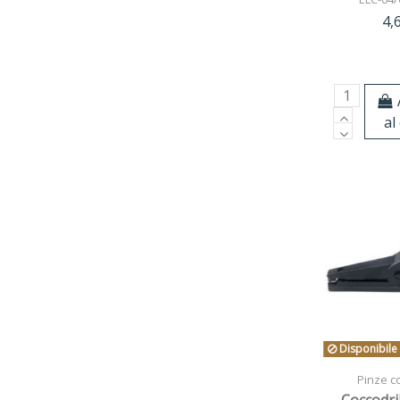
4,
al
Disponibile
Pinze co