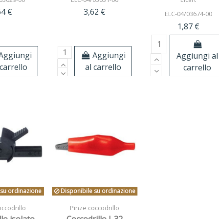
64 €
3,62 €
ELC-04/03674-00
1,87 €
Aggiungi
Aggiungi
Aggiungi al
 carrello
al carrello
carrello
 su ordinazione
Disponibile su ordinazione
ccodrillo
Pinze coccodrillo