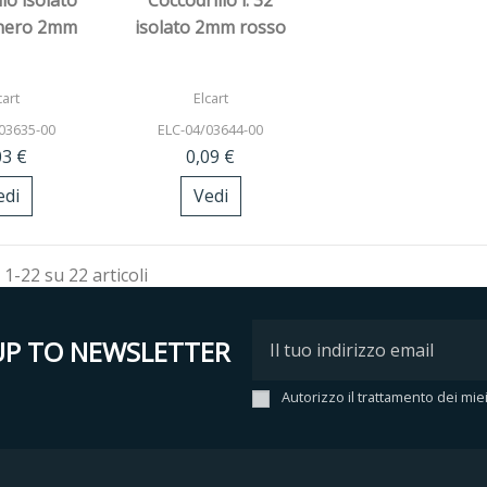
lo isolato
Coccodrillo l. 32
 nero 2mm
isolato 2mm rosso
cart
Elcart
03635-00
ELC-04/03644-00
03 €
0,09 €
edi
Vedi
 1-22 su 22 articoli
UP TO NEWSLETTER
Autorizzo il trattamento dei mie