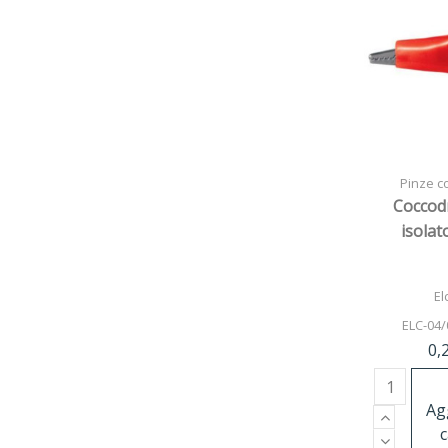
Pinze co
Coccodri
isolat
El
ELC-04/
0,
Ag
c