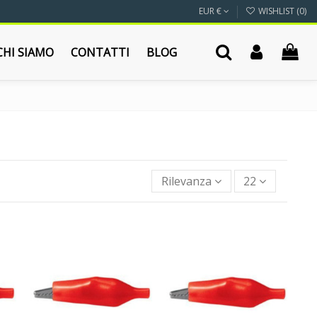
EUR €
WISHLIST (
0
)
CHI SIAMO
CONTATTI
BLOG
Rilevanza
22