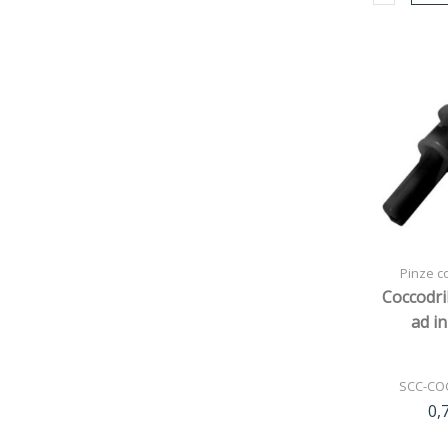
Pinze co
Coccodril
ad i
SCC-CO
0,