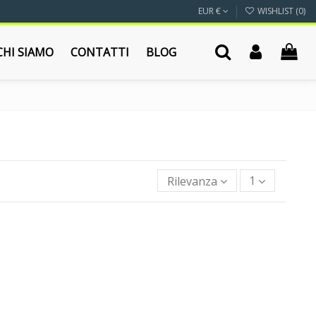
EUR €
WISHLIST (
0
)
CHI SIAMO
CONTATTI
BLOG
Rilevanza
1