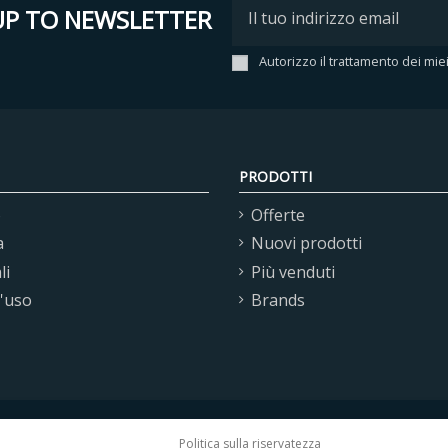
UP TO NEWSLETTER
Autorizzo il trattamento dei mie
PRODOTTI
o
Offerte
a
Nuovi prodotti
li
Più venduti
d'uso
Brands
Politica sulla riservatezza