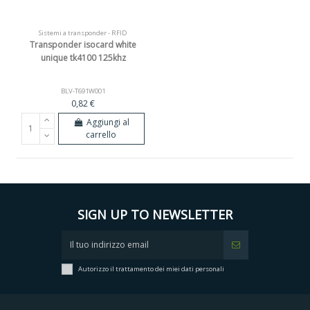
Sistemi a transponder - RFID
Transponder isocard white
unique tk4100 125khz
BLV-T691W001
0,82 €
Aggiungi al
carrello
SIGN UP TO NEWSLETTER
Autorizzo il trattamento dei miei dati personali