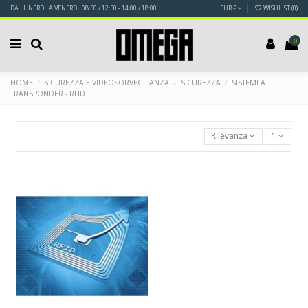
DA LUNERDI' A VENERDI' 08:30 / 12:30 - 14:00 / 18:00
EUR €
WISHLIST (
0
)
0
HOME
SICUREZZA E VIDEOSORVEGLIANZA
SICUREZZA
SISTEMI A
TRANSPONDER - RFID
Rilevanza
1