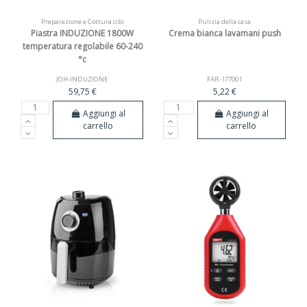
Preparazione e Cottura cibi
Pulizia della casa
Piastra INDUZIONE 1800W
Crema bianca lavamani push
temperatura regolabile 60-240
°c
JOH-INDUZIONE
FAR-177001
59,75 €
5,22 €
Aggiungi al
Aggiungi al
carrello
carrello