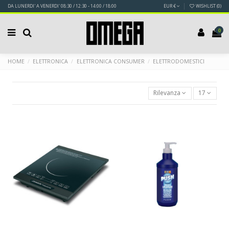
DA LUNERDI' A VENERDI' 08:30 / 12:30 - 14:00 / 18:00
EUR €
WISHLIST (
0
)
0
HOME
ELETTRONICA
ELETTRONICA CONSUMER
ELETTRODOMESTICI
Rilevanza
17