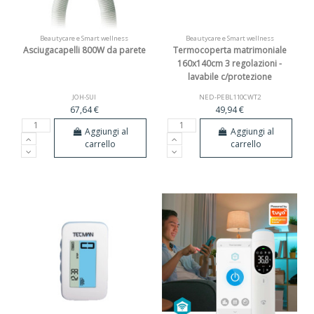
Beautycare e Smart wellness
Beautycare e Smart wellness
Asciugacapelli 800W da parete
Termocoperta matrimoniale
160x140cm 3 regolazioni -
lavabile c/protezione
JOH-SUI
NED-PEBL110CWT2
67,64 €
49,94 €
Aggiungi al
Aggiungi al
carrello
carrello