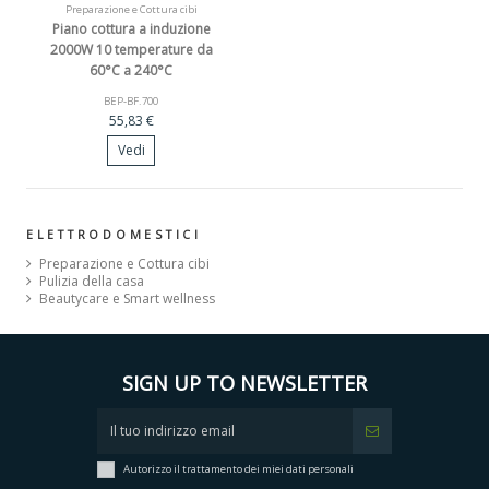
Preparazione e Cottura cibi
Piano cottura a induzione
2000W 10 temperature da
60°C a 240°C
BEP-BF.700
55,83 €
Vedi
ELETTRODOMESTICI
Preparazione e Cottura cibi
Pulizia della casa
Beautycare e Smart wellness
SIGN UP TO NEWSLETTER
Autorizzo il trattamento dei miei dati personali