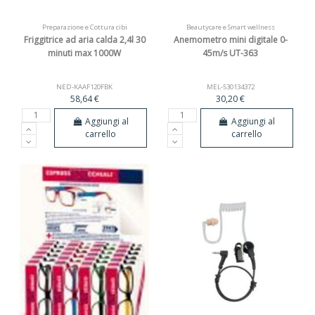
Preparazione e Cottura cibi
Beautycare e Smart wellness
Friggitrice ad aria calda 2,4l 30
Anemometro mini digitale 0-
minuti max 1000W
45m/s UT-363
NED-KAAF120FBK
MEL-530134372
58,64 €
30,20 €
Aggiungi al
Aggiungi al
carrello
carrello