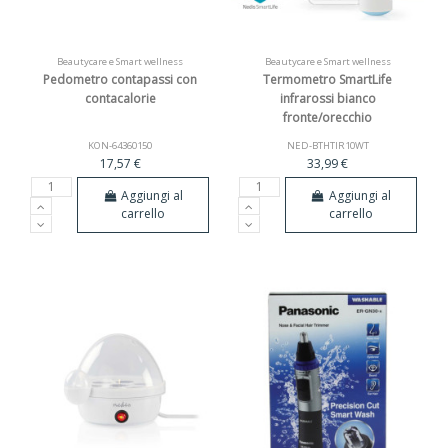
Beautycare e Smart wellness
Beautycare e Smart wellness
Pedometro contapassi con
Termometro SmartLife
contacalorie
infrarossi bianco
fronte/orecchio
KON-64360150
NED-BTHTIR10WT
17,57 €
33,99 €
Aggiungi al
Aggiungi al
carrello
carrello