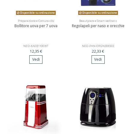
Disponibile su ordinazione
Disponibile su ordinazione
Preparazione e Cottura cibi
Beautycare e Smart wellness
Bollitore uova per 7 uova
Regolapeli per naso e orecchie
NED-KAEB110EWT
NED-PAN-ERGN30K503
12,35 €
22,33 €
Vedi
Vedi