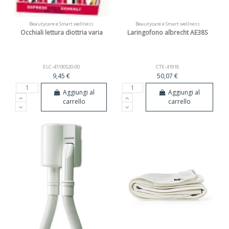
Beautycare e Smart wellness
Beautycare e Smart wellness
Occhiali lettura diottria varia
Laringofono albrecht AE38S
ELC-47/00520-00
CTE-41918
9,45 €
50,07 €
Aggiungi al
Aggiungi al
carrello
carrello