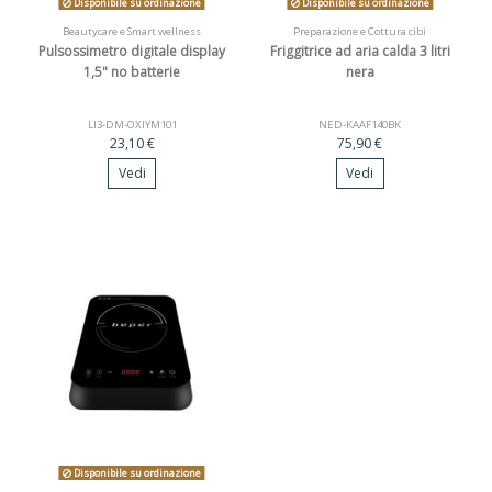
Disponibile su ordinazione
Disponibile su ordinazione
Beautycare e Smart wellness
Preparazione e Cottura cibi
Pulsossimetro digitale display
Friggitrice ad aria calda 3 litri
1,5" no batterie
nera
LI3-DM-OXIYM101
NED-KAAF140BK
23,10 €
75,90 €
Vedi
Vedi
Disponibile su ordinazione