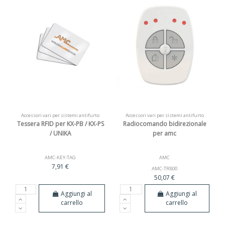
Accessori vari per sistemi antifurto
Accessori vari per sistemi antifurto
Tessera RFID per KX-PB / KX-PS
Radiocomando bidirezionale
/ UNIKA
per amc
AMC-KEY-TAG
AMC
7,91 €
AMC-TR800
50,07 €
Aggiungi al
Aggiungi al
carrello
carrello