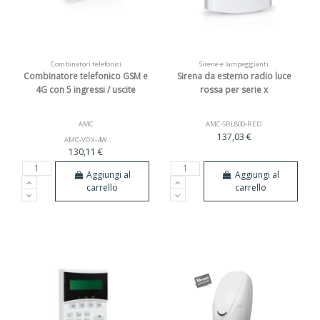
Combinatori telefonici
Sirene e lampeggianti
Combinatore telefonico GSM e
Sirena da esterno radio luce
4G con 5 ingressi / uscite
rossa per serie x
AMC
AMC-SRL800-RED
137,03 €
AMC-VOX-4W
130,11 €
Aggiungi al
Aggiungi al
carrello
carrello