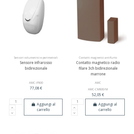
Sensori volumetrici e perimetrali
Contatti magnetici antifurto
Sensore infrarosso
Contatto magnetico radio
bidirezionale
filare 3ch bidirezionale
marrone
AMC-IF800
AMC
77,08 €
AMC-CM800/M
52,05 €
Aggiungi al
Aggiungi al
carrello
carrello