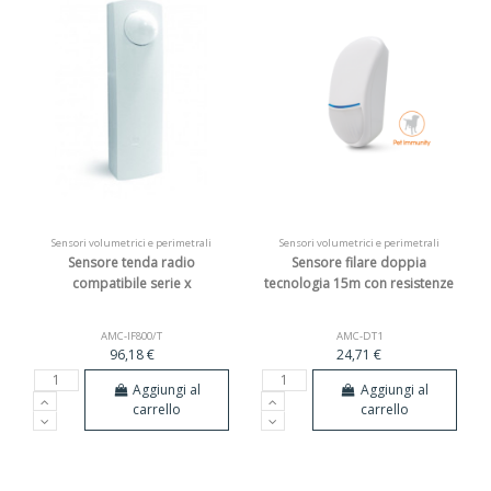
Sensori volumetrici e perimetrali
Sensori volumetrici e perimetrali
Sensore tenda radio
Sensore filare doppia
compatibile serie x
tecnologia 15m con resistenze
AMC-IF800/T
AMC-DT1
96,18 €
24,71 €
Aggiungi al
Aggiungi al
carrello
carrello