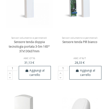
Sensori volumetrici e perimetrali
Sensori volumetrici e perimetrali
Sensore tenda doppia
Sensore tenda PIR bianco
tecnologia portata 3-5m 165°
37x130x37mm
AMC-DT16
AMC-IF16/T
31,13 €
28,33 €
Aggiungi al
Aggiungi al
carrello
carrello