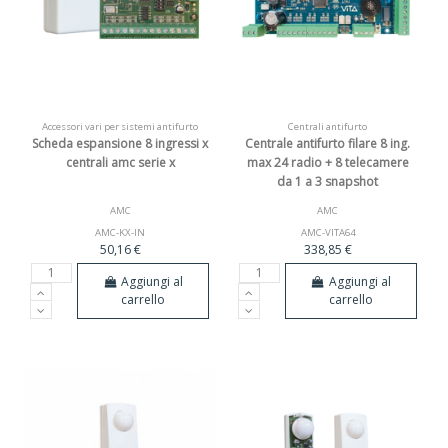
Accessori vari per sistemi antifurto
Centrali antifurto
Scheda espansione 8 ingressi x
Centrale antifurto filare 8 ing.
centrali amc serie x
max 24 radio + 8 telecamere
da 1 a 3 snapshot
AMC
AMC
AMC-KX-IN
AMC-VITA64
50,16 €
338,85 €
Aggiungi al
Aggiungi al
carrello
carrello