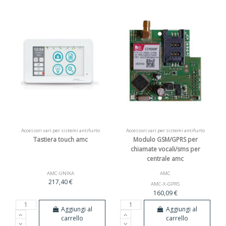
Accessori vari per sistemi antifurto
Accessori vari per sistemi antifurto
Tastiera touch amc
Modulo GSM/GPRS per
chiamate vocali/sms per
centrale amc
AMC-UNIKA
AMC
217,40 €
AMC-X-GPRS
160,09 €
Aggiungi al
Aggiungi al
carrello
carrello