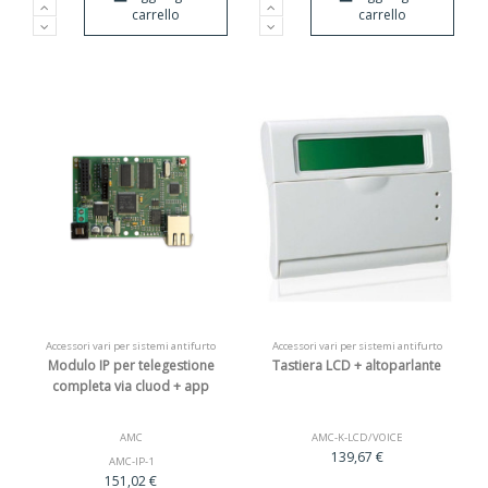
carrello
carrello
Accessori vari per sistemi antifurto
Accessori vari per sistemi antifurto
Modulo IP per telegestione
Tastiera LCD + altoparlante
completa via cluod + app
AMC
AMC-K-LCD/VOICE
139,67 €
AMC-IP-1
151,02 €