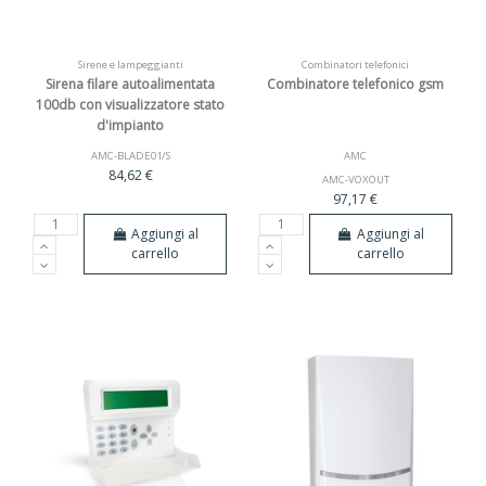
Sirene e lampeggianti
Combinatori telefonici
Sirena filare autoalimentata
Combinatore telefonico gsm
100db con visualizzatore stato
d'impianto
AMC-BLADE01/S
AMC
84,62 €
AMC-VOXOUT
97,17 €
Aggiungi al
Aggiungi al
carrello
carrello