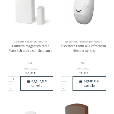
Contatti magnetici antifurto
Sensori volumetrici e perimetrali
Contatto magnetico radio
Rilevatore radio 433 infrarosso
filare 3ch bidirezionale bianco
15m per serie c
AMC
AMC
AMC-CM800
AMC-IF400
52,05 €
79,06 €
Aggiungi al
Aggiungi al
carrello
carrello