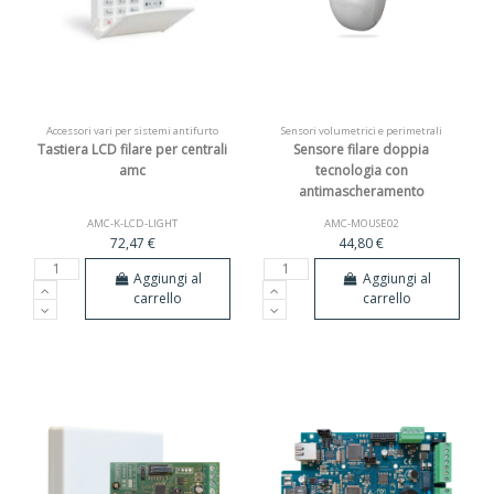
Accessori vari per sistemi antifurto
Sensori volumetrici e perimetrali
Tastiera LCD filare per centrali
Sensore filare doppia
amc
tecnologia con
antimascheramento
AMC-K-LCD-LIGHT
AMC-MOUSE02
72,47 €
44,80 €
Aggiungi al
Aggiungi al
carrello
carrello