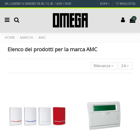
DA LUNERDI' A VENERDI' 08:30 / 12:30 - 14:00 / 18:00
EUR €
WISHLIST (
0
)
0
HOME
MARCHI
AMC
Elenco dei prodotti per la marca AMC
Rilevanza
24