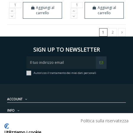
Aggiungi al
Aggiungi al
carrello
carrello
1
2
SIGN UP TO NEWSLETTER
Autorizzo il trattamento dei miei dati personali
ACCOUNT
INFO
Politica sulla riservatezza
PRODOTTI
Utilizziamo i cookie