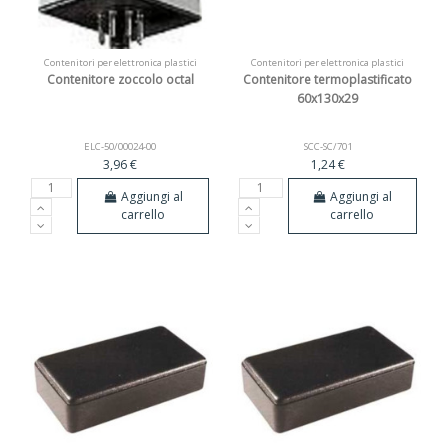
Contenitori per elettronica plastici
Contenitori per elettronica plastici
Contenitore zoccolo octal
Contenitore termoplastificato
60x130x29
ELC-50/00024-00
SCC-SC/701
3,96 €
1,24 €
Aggiungi al
Aggiungi al
carrello
carrello