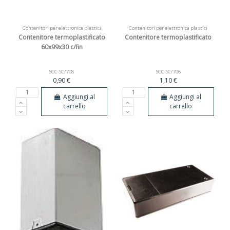
Contenitori per elettronica plastici
Contenitori per elettronica plastici
Contenitore termoplastificato
Contenitore termoplastificato
60x99x30 c/fin
SCC-SC/708
SCC-SC/706
0,90 €
1,10 €
Aggiungi al
Aggiungi al
carrello
carrello