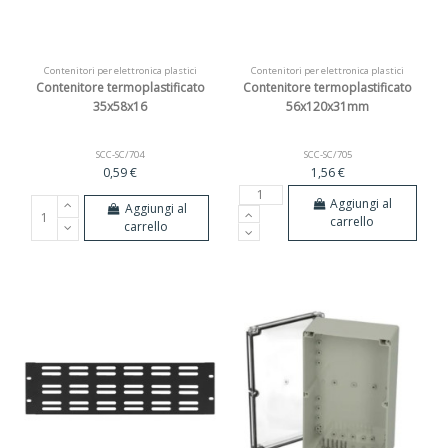
Contenitori per elettronica plastici
Contenitori per elettronica plastici
Contenitore termoplastificato
Contenitore termoplastificato
35x58x16
56x120x31mm
SCC-SC/704
SCC-SC/705
0,59 €
1,56 €
Aggiungi al
Aggiungi al
carrello
carrello