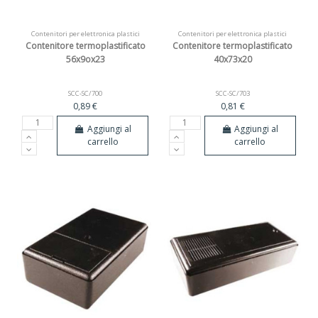
Contenitori per elettronica plastici
Contenitori per elettronica plastici
Contenitore termoplastificato
Contenitore termoplastificato
56x9ox23
40x73x20
SCC-SC/700
SCC-SC/703
0,89 €
0,81 €
Aggiungi al
Aggiungi al
carrello
carrello