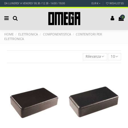
DA LUNERDI' A VENERDI' 08:30 / 12:30 - 14:00 / 18:00
EUR €
WISHLIST (
0
)
0
HOME
ELETTRONICA
COMPONENTISTICA
CONTENITORI PER
ELETTRONICA
Rilevanza
10