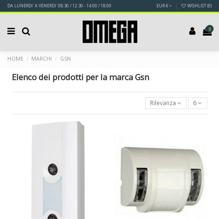
DA LUNERDI' A VENERDI' 08:30 / 12:30 - 14:00 / 18:00
EUR €
WISHLIST (
0
)
0
HOME
MARCHI
GSN
Elenco dei prodotti per la marca Gsn
Rilevanza
6