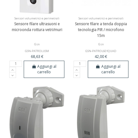
Sensori volumetrici e perimetrali
Sensori volumetrici e perimetrali
Sensore filare ultrasuoni e
Sensore filare a tenda doppia
microonda rottura vetri/muri
tecnologia PIR / microfono
15m
Gsn
Gsn
GSN-PATROLUSM
GSN-PATROL601QUAD
68,63 €
42,00 €
Aggiungi al
Aggiungi al
carrello
carrello