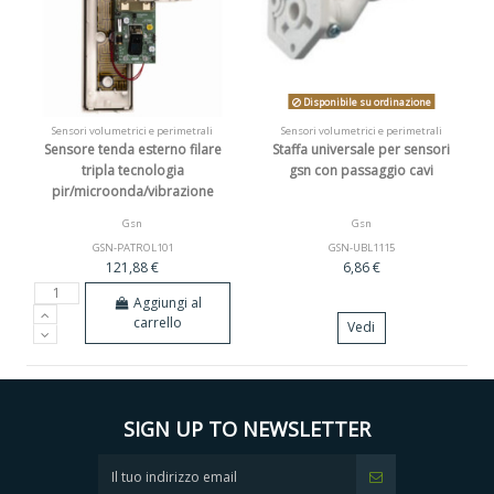
Disponibile su ordinazione
Sensori volumetrici e perimetrali
Sensori volumetrici e perimetrali
Sensore tenda esterno filare
Staffa universale per sensori
tripla tecnologia
gsn con passaggio cavi
pir/microonda/vibrazione
Gsn
Gsn
GSN-PATROL101
GSN-UBL1115
121,88 €
6,86 €
Aggiungi al
carrello
Vedi
SIGN UP TO NEWSLETTER