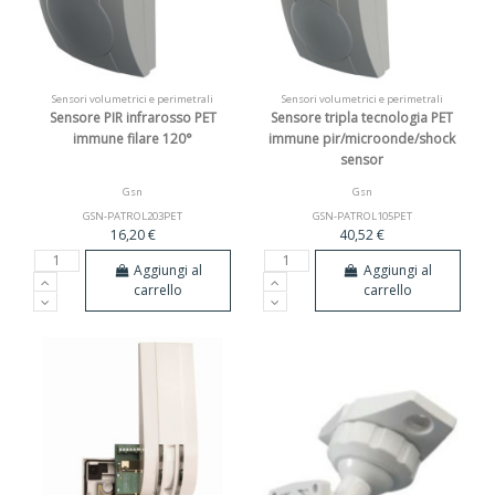
Sensori volumetrici e perimetrali
Sensori volumetrici e perimetrali
Sensore PIR infrarosso PET
Sensore tripla tecnologia PET
immune filare 120°
immune pir/microonde/shock
sensor
Gsn
Gsn
GSN-PATROL203PET
GSN-PATROL105PET
16,20 €
40,52 €
Aggiungi al
Aggiungi al
carrello
carrello