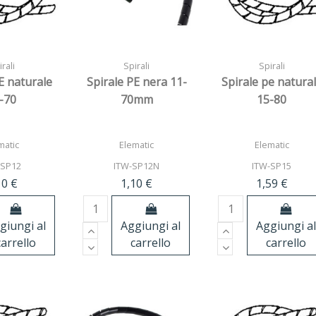
rali
Spirali
Spirali
E naturale
Spirale PE nera 11-
Spirale pe natura
-70
70mm
15-80
matic
Elematic
Elematic
-SP12
ITW-SP12N
ITW-SP15
10 €
1,10 €
1,59 €
giungi al
Aggiungi al
Aggiungi al
carrello
carrello
carrello