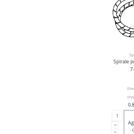
Spi
Spirale p
7
Ele
ITW
0,
Ag