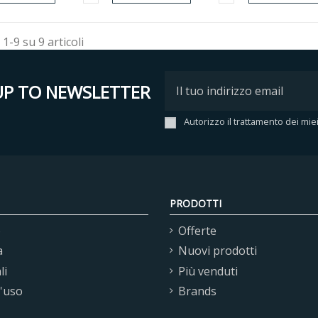
 1-9 su 9 articoli
UP TO NEWSLETTER
Autorizzo il trattamento dei mie
PRODOTTI
o
Offerte
a
Nuovi prodotti
li
Più venduti
d'uso
Brands