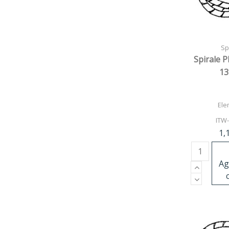
Spi
Spirale P
13
Ele
ITW
1,
Ag