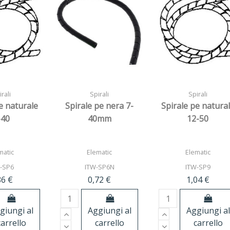
rali
Spirali
Spirali
e naturale
Spirale pe nera 7-
Spirale pe natura
-40
40mm
12-50
matic
Elematic
Elematic
-SP6
ITW-SP6N
ITW-SP9
86 €
0,72 €
1,04 €
giungi al
Aggiungi al
Aggiungi al
carrello
carrello
carrello