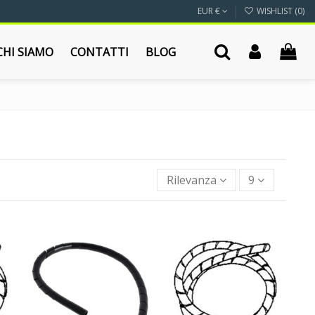
EUR €
WISHLIST (
0
)
CHI SIAMO
CONTATTI
BLOG
Rilevanza
9