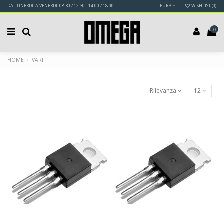
DA LUNERDI' A VENERDI' 08:30 / 12:30 - 14:00 / 18:00
EUR €
WISHLIST (
0
)
0
HOME
VARI
Rilevanza
12