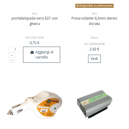
Disponibile su ordinazione
Vari
Vari
portalampada nero E27 con
Presa volante 6,3mm stereo
ghiera
dorata
ALP-23-9-131N
Elcart
0,75 €
ELC-04/03243-00
2,92 €
Aggiungi al
carrello
Vedi