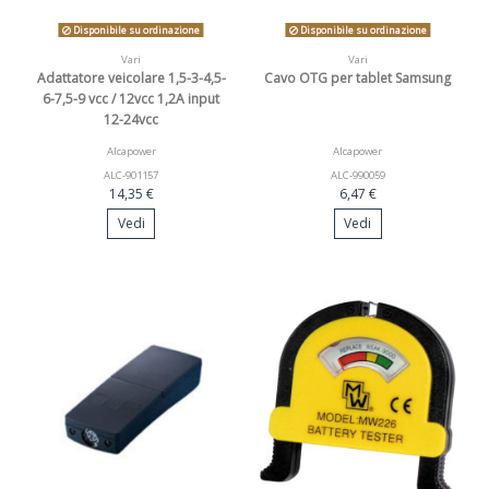
Disponibile su ordinazione
Disponibile su ordinazione
Vari
Vari
Adattatore veicolare 1,5-3-4,5-
Cavo OTG per tablet Samsung
6-7,5-9 vcc / 12vcc 1,2A input
12-24vcc
Alcapower
Alcapower
ALC-901157
ALC-990059
14,35 €
6,47 €
Vedi
Vedi