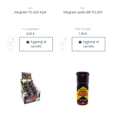
Vari
Vari
Integrato TO-220 4 pin
Integrato audio 8W TO-220
***-KA5M0365R
THM-TDA2002
4,03 €
1,93 €
Aggiungi al
Aggiungi al
carrello
carrello