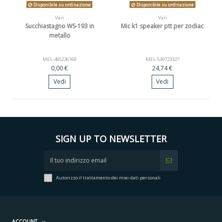
Disponibile su ordinazione
Disponibile su ordinazione
Vari
Vari
Succhiastagno WS-193 in
Mic k1 speaker ptt per zodiac
metallo
MEL-495236169
MEL-539723327
0,00 €
24,74 €
Vedi
Vedi
SIGN UP TO NEWSLETTER
Autorizzo il trattamento dei miei dati personali
ACCOUNT