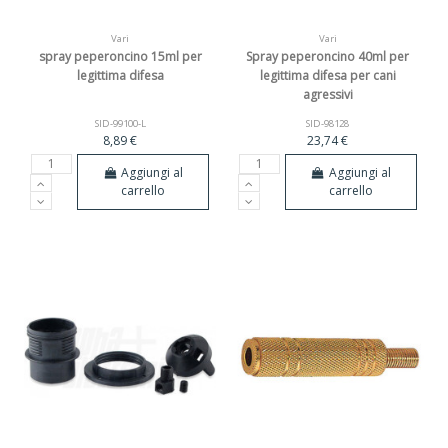
Vari
Vari
spray peperoncino 15ml per
Spray peperoncino 40ml per
legittima difesa
legittima difesa per cani
agressivi
SID-99100-L
SID-98128
8,89 €
23,74 €
Aggiungi al
Aggiungi al
carrello
carrello