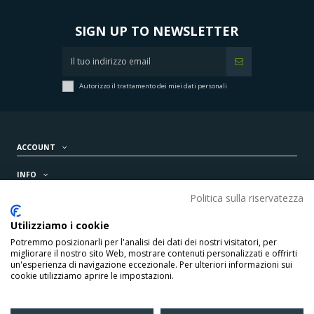
SIGN UP TO NEWSLETTER
Autorizzo il trattamento dei miei dati personali
ACCOUNT
INFO
Politica sulla riservatezza
PRODOTTI
Utilizziamo i cookie
CONTATTI
Potremmo posizionarli per l'analisi dei dati dei nostri visitatori, per
migliorare il nostro sito Web, mostrare contenuti personalizzati e offrirti
un'esperienza di navigazione eccezionale. Per ulteriori informazioni sui
cookie utilizziamo aprire le impostazioni.