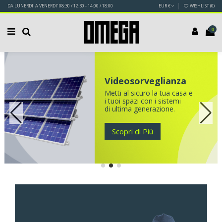
DA LUNERDI' A VENERDI' 08:30 / 12:30 - 14:00 / 18:00
EUR €
WISHLIST (
0
)
0
Videosorveglianza
Metti al sicuro la tua casa e
i tuoi spazi con i sistemi
di ultima generazione.
Scopri di Più