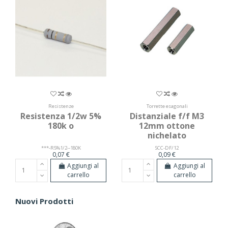
Resistenze
Torrette esagonali
Resistenza 1/2w 5%
Distanziale f/f M3
180k o
12mm ottone
nichelato
***-R5%1/2--180K
SCC-DF/12
0,07 €
0,09 €
Aggiungi al
Aggiungi al
carrello
carrello
Nuovi Prodotti