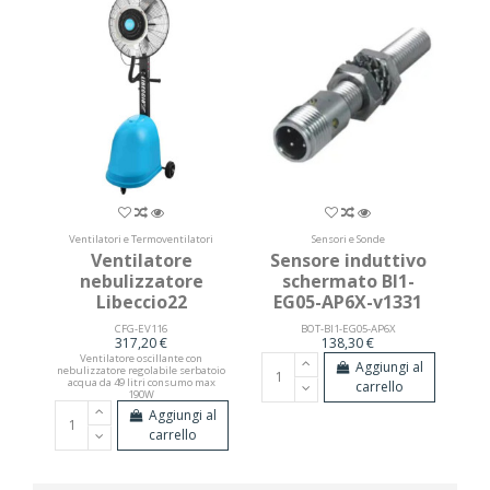
Ventilatori e Termoventilatori
Sensori e Sonde
Ventilatore
Sensore induttivo
nebulizzatore
schermato BI1-
Libeccio22
EG05-AP6X-v1331
CFG-EV116
BOT-BI1-EG05-AP6X
317,20 €
138,30 €
Ventilatore oscillante con
HD
Aggiungi al
nebulizzatore regolabile serbatoio
acqua da 49 litri consumo max
carrello
190W
Aggiungi al
carrello