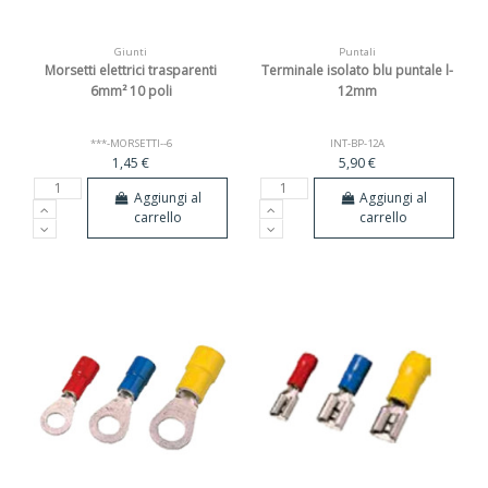
Giunti
Puntali
Morsetti elettrici trasparenti
Terminale isolato blu puntale l-
6mm² 10 poli
12mm
***-MORSETTI--6
INT-BP-12A
1,45 €
5,90 €
Aggiungi al
Aggiungi al
carrello
carrello