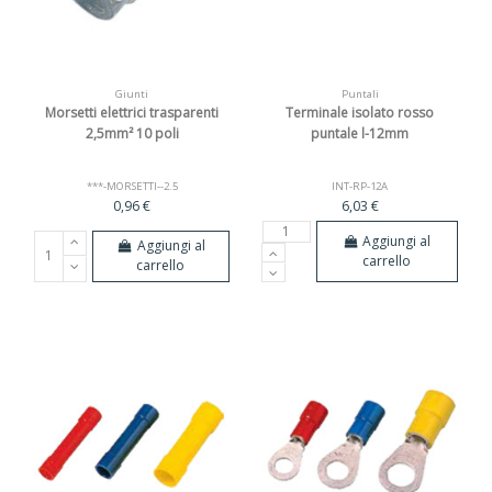
Giunti
Puntali
Morsetti elettrici trasparenti
Terminale isolato rosso
2,5mm² 10 poli
puntale l-12mm
***-MORSETTI--2.5
INT-RP-12A
0,96 €
6,03 €
Aggiungi al
Aggiungi al
carrello
carrello