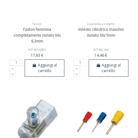
Faston
Capicorda a tubetto
Faston femmina
Innesto cilindrico maschio
completamente isolato blu
isolato blu 5mm
6,3mm
INT-BIF-608TI
INT-BIC-M5
17,83 €
14,46 €
Aggiungi al
Aggiungi al
carrello
carrello