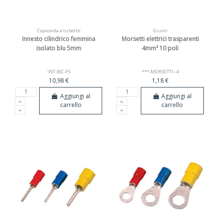
Capicorda a tubetto
Giunti
Innesto cilindrico femmina
Morsetti elettrici trasparenti
isolato blu 5mm
4mm² 10 poli
INT-BIC-F5
***-MORSETTI--4
10,98 €
1,18 €
Aggiungi al
Aggiungi al
carrello
carrello