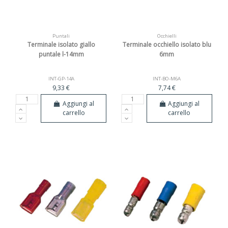
Puntali
Occhielli
Terminale isolato giallo
Terminale occhiello isolato blu
puntale l-14mm
6mm
INT-GP-14A
INT-BO-M6A
9,33 €
7,74 €
Aggiungi al
Aggiungi al
carrello
carrello