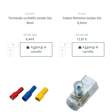
Occhielli
Faston
Terminale occhiello isolato blu
Faston femmina isolato blu
8mm
6,3mm
INT-BO-M8A
INT-BIF-608
8,44 €
12,81 €
Aggiungi al
Aggiungi al
carrello
carrello