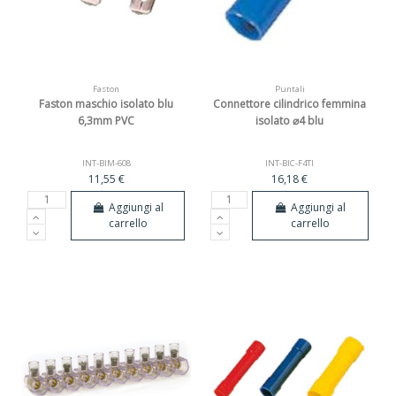
Faston
Puntali
Faston maschio isolato blu
Connettore cilindrico femmina
6,3mm PVC
isolato ⌀4 blu
INT-BIM-608
INT-BIC-F4TI
11,55 €
16,18 €
Aggiungi al
Aggiungi al
carrello
carrello