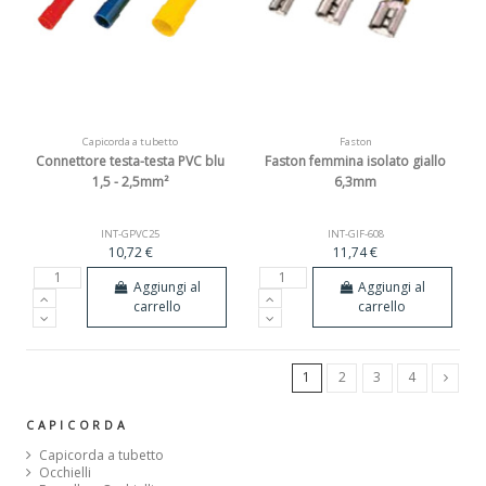
Capicorda a tubetto
Faston
Connettore testa-testa PVC blu
Faston femmina isolato giallo
1,5 - 2,5mm²
6,3mm
INT-GPVC25
INT-GIF-608
10,72 €
11,74 €
Aggiungi al
Aggiungi al
carrello
carrello
1
2
3
4
CAPICORDA
Capicorda a tubetto
Occhielli