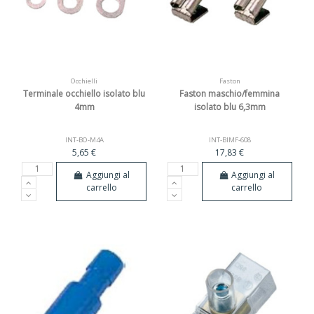
Occhielli
Faston
Terminale occhiello isolato blu
Faston maschio/femmina
4mm
isolato blu 6,3mm
INT-BO-M4A
INT-BIMF-608
5,65 €
17,83 €
Aggiungi al
Aggiungi al
carrello
carrello