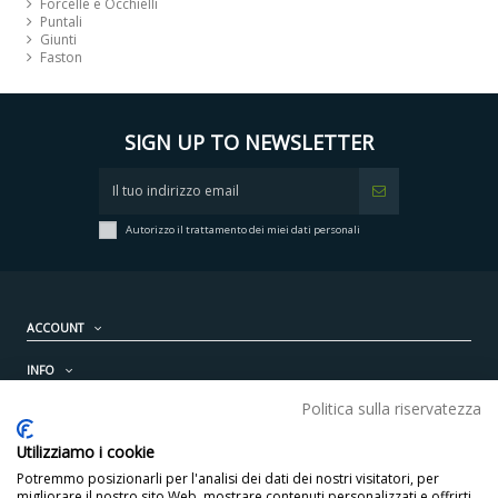
Forcelle e Occhielli
Puntali
Giunti
Faston
SIGN UP TO NEWSLETTER
Autorizzo il trattamento dei miei dati personali
ACCOUNT
INFO
Politica sulla riservatezza
PRODOTTI
Utilizziamo i cookie
CONTATTI
Potremmo posizionarli per l'analisi dei dati dei nostri visitatori, per
migliorare il nostro sito Web, mostrare contenuti personalizzati e offrirti