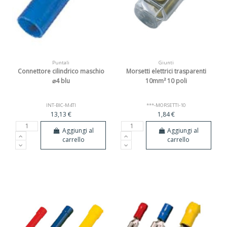
Puntali
Giunti
Connettore cilindrico maschio
Morsetti elettrici trasparenti
⌀4 blu
10mm² 10 poli
INT-BIC-M4TI
***-MORSETTI-10
13,13 €
1,84 €
Aggiungi al
Aggiungi al
carrello
carrello