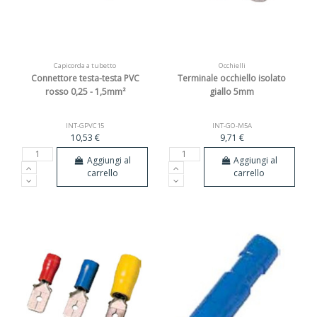
Capicorda a tubetto
Occhielli
Connettore testa-testa PVC
Terminale occhiello isolato
rosso 0,25 - 1,5mm²
giallo 5mm
INT-GPVC15
INT-GO-M5A
10,53 €
9,71 €
Aggiungi al
Aggiungi al
carrello
carrello