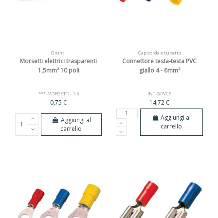
Giunti
Capicorda a tubetto
Morsetti elettrici trasparenti
Connettore testa-testa PVC
1,5mm² 10 poli
giallo 4 - 6mm²
***-MORSETTI--1.5
INT-GPVC6
0,75 €
14,72 €
Aggiungi al
Aggiungi al
carrello
carrello