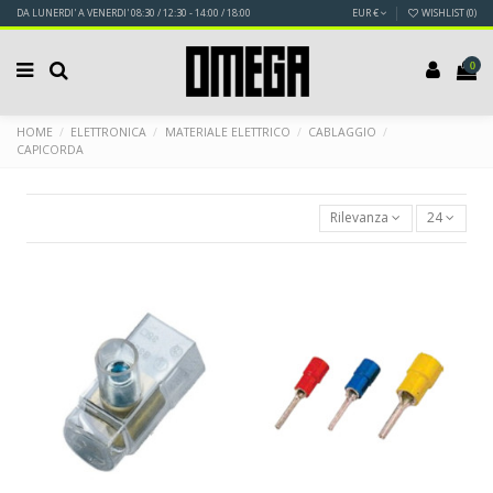
DA LUNERDI' A VENERDI' 08:30 / 12:30 - 14:00 / 18:00
EUR €
WISHLIST (
0
)
0
HOME
ELETTRONICA
MATERIALE ELETTRICO
CABLAGGIO
CAPICORDA
Rilevanza
24